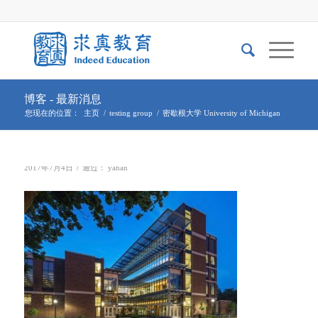
博客 - 最新消息
您现在的位置：
主页
/
testing group
/
密歇根大学 University of Michigan
/
2017年7月4日
通过：
yahan