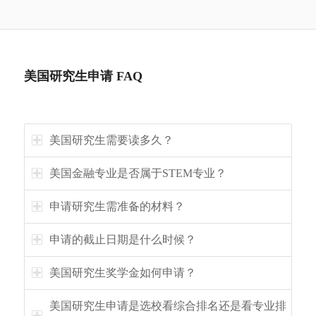
克库姆
康奈尔大学
商学院
(18)
20
University of
北卡罗
Chapel Hill, NC,
A同学
GPA 2.79
波士顿大学
教育/国际
美国研究生申请 FAQ
North
莱纳大
PA
GRE 330
(42)
关系
Carolina--
学克南-
威斯康星大
Chapel Hill
弗拉格
学 (42)
美国研究生需要读多久？
(Kenan-
勒学院
东北大学
Flagler)
(49)
美国金融专业是否属于STEM专业？
密歇根州立
大学 (80)
申请研究生需准备的材料？
Y同学
GPA 3.41
迈阿密大学
人机交互
申请的截止日期是什么时候？
(49)
东北大学
美国研究生奖学金如何申请？
(49)
印第安纳大
美国研究生申请是选校看综合排名还是看专业排