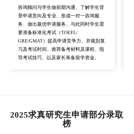
California--San
圣地亚哥
咨询顾问与学生做前期沟通、了解学生背
9
Yale
耶鲁大
New Haven, CT
Diego
分校
景申请意向及专业、形成一对一咨询服
University
学
务、做出最优申请服务、与此同时学生需
16
University of
马里兰大
College Park,
要准备标准化考试（TOEFL/
10
Dartmouth
达特茅
Hanover, NH
Maryland--
学
MD
GRE/GMAT）提高申请竞争力、并规划复
College
斯大学
College Park
习及考试时间、推荐备考材料及课程、指
(Tuck)
塔克商
学院
导考试技巧、以及家长筹备留学资金。
19
University of
宾夕法尼
Philadelphia,
Pennsylvania
亚大学
PA
10
New York
纽约大
New York, NY
University
学斯特
20
Purdue
普渡大学
West
(Stern)
恩商学
University--
Lafayette, IN
院
West Lafayette
12
Duke
杜克大
Durham, NC
2025求真研究生申请部分录取
University
学富卡
榜
(Fuqua)
商学院