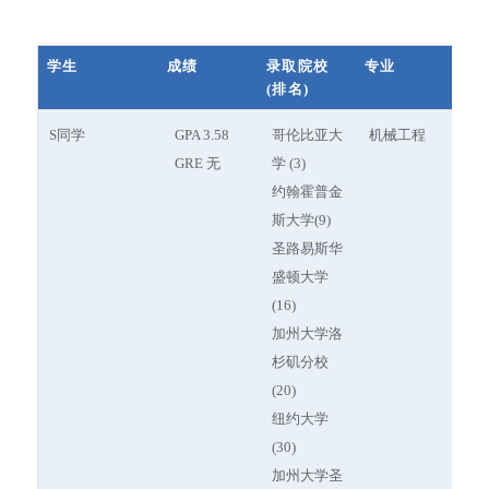
13
University of
密歇根
Ann Arbor, MI
Michigan--
大学罗
学生
成绩
录取院校
专业
Ann Arbor
斯商学
(排名)
(Ross)
院
学生
成绩
录取院校
专业
S同学
GPA 3.58
哥伦比亚大
机械工程
(排名)
13
University of
佛吉尼
Charlottesville,
GRE 无
学 (3)
Virginia
亚大学
VA
约翰霍普金
(Darden)
达顿商
斯大学(9)
学院
圣路易斯华
盛顿大学
15
Cornell
康奈尔
Ithaca, NY
(16)
University
大学翰
加州大学洛
(Johnson)
逊商学
杉矶分校
院
(20)
纽约大学
16
Carnegie
卡内基
Pittsburgh, PA
(30)
Mellon
梅隆大
加州大学圣
University
学泰珀