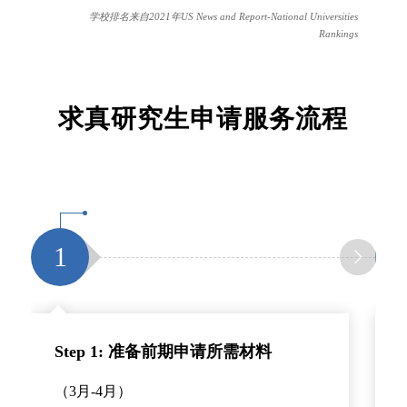
院
学校排名来自2021年US News and Report-National Universities
Michigan--
学
Rankings
Ann Arbor
5
Harvard
哈佛大
Boston, MA
University
学
13
Columbia
哥伦比亚
New York, NY
求真研究生申请服务流程
University
大学
5
Massachusetts
麻省理
Cambridge, MA
Institute of
工大学
13
University of
加州大学
Los Angeles,
Technology
斯隆商
California--Los
洛杉矶分
CA
(Sloan)
学院
Angeles
校
7
Columbia
哥伦比
New York, NY
13
University of
威斯康星
Madison, WI
1
University
亚大学
Wisconsin--
大学麦迪
Madison
逊
7
University of
加州大
Berkeley, CA
California--
学伯克
16
Harvard
哈佛大学
Cambridge,
Step 1: 准备前期申请所需材料
Berkeley
利分校
University
MA
(Haas)
哈斯商
（3月-4月）
学院
16
University of
加州大学
La Jolla, CA