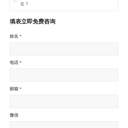
学 (76)
名？
N同学
GPA 3.7
斯坦福大学
结构工程
填表立即免费咨询
(6)
约翰霍普金
姓名
*
斯大学 (9)
西北大学
(9)
南加州大学
电话
*
(24)
加州大学圣
塔芭芭拉分
邮箱
*
校(30)
W同学
GPA 3.62
加州大学尔
会计
湾分校 (35)
微信
加州大学圣
地亚哥分校