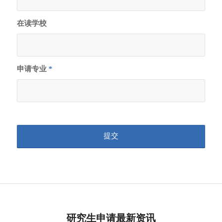
(35)
威廉与玛丽
在读学校
学院 (39)
伊利诺伊大
学香槟分校
申请专业
*
(47)
Y同学
GPA 1.64
布鲁内尔大
营销
学 (88)
邓迪大学
(23)
赫特福德大
学 (99)
研究生申请最新资讯