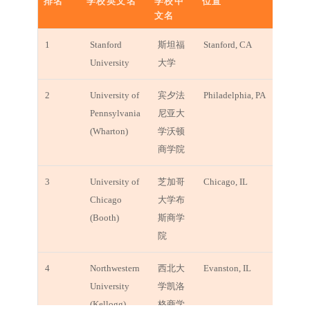
排名
学校英文名
学校中
位置
6
University of
华盛顿大
Seattle, WA
文名
Washington
学
排名
学校英文名
学校中
位置
1
Stanford
斯坦福
Stanford, CA
文名
8
Georgia
佐治亚理
Atlanta, GA
University
大学
Institute of
工学院
Technology
2
University of
宾夕法
Philadelphia, PA
Pennsylvania
尼亚大
8
Princeton
普林斯顿
Princeton, NJ
(Wharton)
学沃顿
University
大学
商学院
10
University of
得克萨斯
Austin, TX
3
University of
芝加哥
Chicago, IL
Texas--Austin
大学奥斯
Chicago
大学布
汀分校
(Booth)
斯商学
院
11
California
加州理工
Pasadena, CA
Institute of
学院
4
Northwestern
西北大
Evanston, IL
Technology
University
学凯洛
(Kellogg)
格商学
11
University of
密歇根大
Ann Arbor, MI