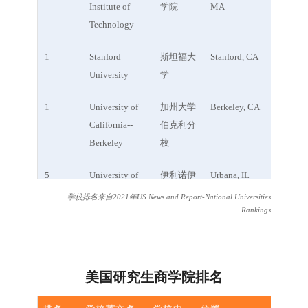
Institute of
学院
MA
Technology
1
Stanford
斯坦福大
Stanford, CA
University
学
1
University of
加州大学
Berkeley, CA
California--
伯克利分
Berkeley
校
5
University of
伊利诺伊
Urbana, IL
Illinois--
大学厄巴
学校排名来自2021年US News and Report-National Universities
Urbana-
纳-香槟
Rankings
Champaign
分校
6
Cornell
康奈尔大
Ithaca, NY
美国研究生商学院排名
University
学