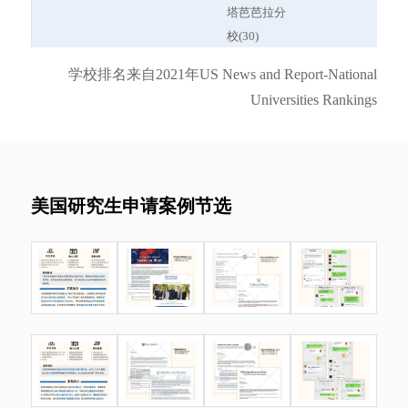
塔芭芭拉分
(Tepper)
商学院
校(30)
16
University of
南加利
Los Angeles, CA
学校排名来自2021年US News and Report-National
Y同学
GPA 2.8
南加州大学
管理学 (老
Southern
弗尼亚
Universities Rankings
GRE 336
(24)
龄化)
California
大学马
东北大学
(Marshall)
歇尔商
(49)
学院
康涅狄格大
18
University of
加州大
Los Angeles, CA
学 (63)
美国研究生申请案例节选
California--
学洛杉
克拉克大学
Los Angeles
矶分校
(103)
(Anderson)
安德森
W同学
GPA 3.8
哥伦比亚大
地球与环境
商学院
GRE 无
学 (3)
工程
18
University of
得克萨
Austin, TX
宾夕法尼亚
Texas--Austin
斯大学
大学 (8)
(McCombs)
奥斯汀
范德堡大学
分校麦
(14)