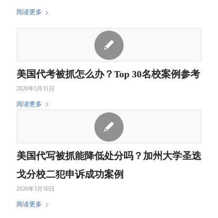
通面谈。
阅读更多
加利福尼亚
违反
因私事纠纷找同校学生理
停学
大学戴维斯
校纪
论，被校警带走。R同学因
处分
分校
校规
未与学校及时沟通，被学校
撤消
UC Davis:
被停
以寻衅滋事违反校规为由判
美国代考被抓怎么办？Top 30名校案例参考
University of
学
停学一年。在了解事情真实
2026年5月31日
California,
情况后，求真团队立即指导
阅读更多
Davis
他向学校申诉，向学校说明
了当时情况。
雪城大学
GPA
来美国一年后因GPA低被学
开除
Syracuse
低被
校开除。求真团队在与F同
处分
美国代写被抓能降低处分吗？加州大学圣迭
University
开除
学耐心沟通后，发现她来美
撤消
戈分校二犯申诉成功案例
之后心理落差巨大，无心学
申诉
2026年5月30日
习，导致GPA持续走低。求
成功
真团队边为她做心理辅导，
后，
阅读更多
边指导她完成申诉。
求真