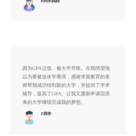
H同学妈妈
哥伦比亚大
GPA
因GPA低于学校要求，W同
开除
学
低面
学被校方要求开听证会。求
处分
Columbia
临开
真团队指导他如何在听证会
撤销
University
除
上辩护，并对他进行多次听
证会技巧培训，最终他在听
证会上沉着冷静应对。
罗格斯大学
论文
Q同学因修改他人论文作为
开除
因为GPA过低，被大学开除。在我绝望地
Rutgers
抄袭
己用，提交后以涉嫌论文抄
处分
以为要被迫休学离境，感谢求真教育的老
University
被开
袭并加上曾有过留校察看处
改为
师帮我成功转到新的大学，并提供了学术
除
分，被学校开除。求真团队
警告
辅导，提高了GPA。让我又重新申请回原
立即研究Q同学申诉突破
处分
来的大学继续完成我的梦想。
点，并指导他向学校提出申
诉。在多次与学校沟通后，
Z同学
申诉成功。
普渡大学
出勤
因长期旷课导致GPA过低，
开除