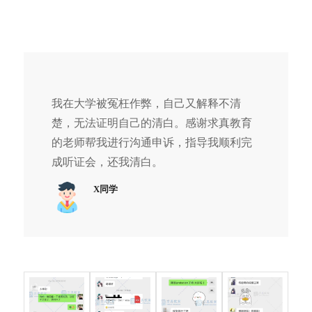
Purdue
率低
学校在一次警告处分后，他
处分
University
GPA
任然不改，最终导致被学校
改为
低被
开除。求真团队了解详情
停学1
开除
后，为他定制了一套向学校
学期
申诉的方案。
目前
我在大学被冤枉作弊，自己又解释不清
已经
楚，无法证明自己的清白。感谢求真教育
成功
的老师帮我进行沟通申诉，指导我顺利完
转回
原校
成听证会，还我清白。
X同学
加州大学圣
考试
在考试途中利用上厕所时间
停学
地亚哥分校
作弊
用手机查询答案，被助教看
处分
UCSD:
被停
到在教室外使用手机并上报
降为
University of
学
给学校，后被学校停学。收
留校
California,
到求助的求真团队在认真了
察看
San Diego
解事件后，指导他完成向学
校申诉，收到听证会要求