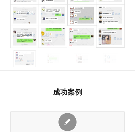
后，也紧急对他进行听证会
培训。
波士顿大学
违反
因在校园内向同学转卖车辆
开除
Boston
校纪
获利，严重违反学校国际生
处分
University
校规
规定被学校开除。求真团队
改为
被开
指导他向学校完成申诉，申
留校
除
诉成功后，督促他学习学校
察看
国际生规定。
加州州立大
出勤
因出勤率低曾受到学校留校
开除
学
率低
察看的处分，Z同学之后又
处分
成功案例
California
受到
被教授怀疑考试作弊导致被
撤销
State
留校
学校开除。求真团队立即指
求真
University
察看
导Z同学完成申诉信，并在
教育
被教
申诉成功后提供学术辅导，
提供
授怀
帮助他提升成绩重回学业正
学术
疑考
轨。
辅