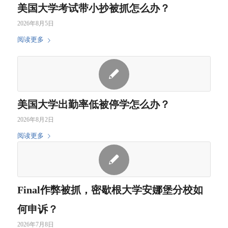
美国大学考试带小抄被抓怎么办？
试作
导，
2026年8月5日
弊导
帮助
致开
他提
阅读更多
除
升成
绩重
回学
业正
美国大学出勤率低被停学怎么办？
轨。
2026年8月2日
华盛顿大学
考试
为了提早毕业，N同学修了
开除
阅读更多
西雅图
抄袭
过多课程导致期末没有时间
处分
University of
被开
复习，铤而走险，在考试中
改为
Washington
除
夹带小抄并试图抄袭他人试
留校
卷被教授发现，教授决定上
察看
Final作弊被抓，密歇根大学安娜堡分校如
报给学校予以开除处分。教
何申诉？
授约N同学两天后面谈，求
真教育指导他如何跟教授沟
2026年7月8日