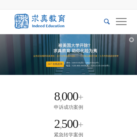
微信：indeed-edu(美) / indeed-China(中)
24/7 在线咨询
电话：626-466-9668(美) / 020-3119-1443(中)
8
000
,
+
申诉成功案例
2
500
,
+
紧急转学案例