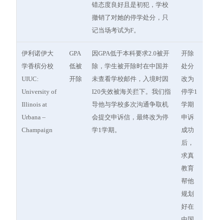
错态度良好且是初犯，学校
撤销了对她的停学处分，只
记当场考试为F。
伊利诺伊大
GPA
因GPA低于本科要求2.0被开
开除
学香槟分校
低被
除，学生被开除时在中国并
处分
UIUC:
开除
未查看学校邮件，入境时因
改为
University of
I20失效被海关拦下。我们指
停学1
Illinois at
导他与学校多次沟通争取机
学期
Urbana –
会提交申诉信，最终改为停
申诉
Champaign
学1学期。
成功
后，
求真
教育
帮他
规划
好在
中国