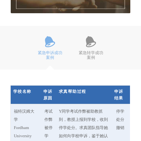
紧急申诉成功
紧急转学成功
案例
案例
学校名称
申诉
求真帮助过程
申诉
原因
结果
学校名称
申诉
求真帮助过程
申诉
福特汉姆大
考试
Y同学考试作弊被助教抓
停学
原因
结果
学
作弊
到，教授上报到学校，收到
处分
Fordham
被停
停学处分。求真团队指导她
撤销
University
学
如何向学校申诉，鉴于她认