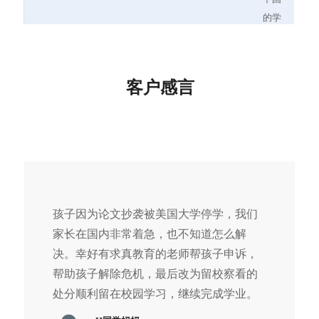
的学
习计
划，
帮助J
客户感言
同学
签证
辅
导，
目前
他已
顺利
孩子因为论文抄袭被美国大学停学，我们
取得
家长在国内非常着急，也不知道怎么解
签证
决。幸好有求真教育的老师帮孩子申诉，
转回
帮助孩子解除危机，最后改为留校察看的
UIUC
处分顺利留在校园学习，继续完成学业。
继续
学业