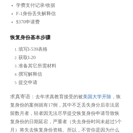
学费支付记录/收据
F-1身份丢失解释信
$370申请费
恢复身份基本步骤
填写I-539表格
获取I-20
准备其它所需材料
撰写解释信
提交申请
求真寄语：
去年求真教育接受的被
美国大学开除
，恢
复身份的案例就有17例，其中不乏丢失身分后非法居
留数月者，轻者因无法尽早提交恢复身份申请导致恢
复身份的日期延宕，严重者（失去身份时间未超过5个
月）将失去恢复身份资格。所以，不管你是因为什么