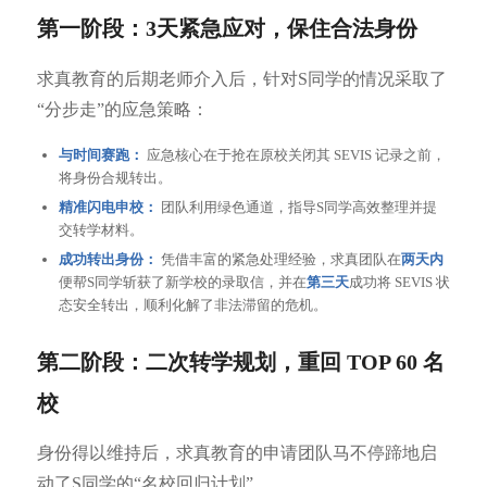
第一阶段：3天紧急应对，保住合法身份
求真教育的后期老师介入后，针对S同学的情况采取了
“分步走”的应急策略：
与时间赛跑：
应急核心在于抢在原校关闭其 SEVIS 记录之前，
将身份合规转出。
精准闪电申校：
团队利用绿色通道，指导S同学高效整理并提
交转学材料。
成功转出身份：
凭借丰富的紧急处理经验，求真团队在
两天内
便帮S同学斩获了新学校的录取信，并在
第三天
成功将 SEVIS 状
态安全转出，顺利化解了非法滞留的危机。
第二阶段：二次转学规划，重回 TOP 60 名
校
身份得以维持后，求真教育的申请团队马不停蹄地启
动了S同学的“名校回归计划”。