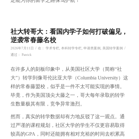
定能为你的留学之路保驾护航！
社大转哥大：看国内学子如何打破偏见，
逆袭常春藤名校
/
/
2026年7月11日
在：
学术专栏
,
本科转学专栏
,
申请类案例
,
美国转学案例
通过：
Patrick
在许多人的刻板印象中，从美国社区大学（简称“社
大”）转学到像哥伦比亚大学（Columbia University）这
样的常春藤盟校，似乎是一件不太可能实现的事情。
毕竟，作为美国顶尖大藤之一，哥大每年录取的转学
生数量极其有限，竞争异常激烈。
然而，真实的转学数据却有力地反驳了这一观点。通
过严谨的课程规划，社区大学的学生不仅更容易取得
较高的GPA，同时还能拥有相对充裕的时间去积累高