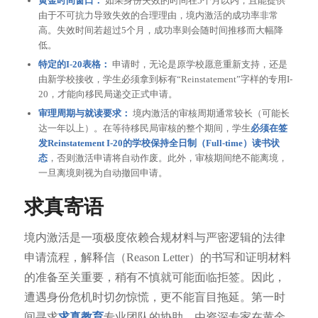
黄金时间窗口：
如果身份失效的时间在5个月以内，且能提供
由于不可抗力导致失效的合理理由，境内激活的成功率非常
高。失效时间若超过5个月，成功率则会随时间推移而大幅降
低。
特定的I-20表格：
申请时，无论是原学校愿意重新支持，还是
由新学校接收，学生必须拿到标有“Reinstatement”字样的专用I-
20，才能向移民局递交正式申请。
审理周期与就读要求：
境内激活的审核周期通常较长（可能长
达一年以上）。在等待移民局审核的整个期间，学生
必须在签
发Reinstatement I-20的学校保持全日制（Full-time）读书状
态
，否则激活申请将自动作废。此外，审核期间绝不能离境，
一旦离境则视为自动撤回申请。
求真寄语
境内激活是一项极度依赖合规材料与严密逻辑的法律
申请流程，解释信（Reason Letter）的书写和证明材料
的准备至关重要，稍有不慎就可能面临拒签。因此，
遭遇身份危机时切勿惊慌，更不能盲目拖延。第一时
间寻求
求真教育
专业团队的协助，由资深专家在黄金