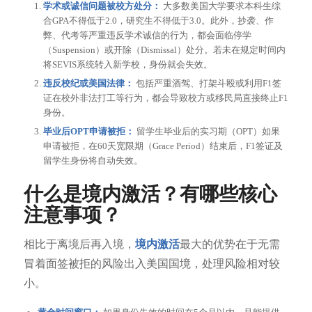
学术或诚信问题被校方处分：
大多数美国大学要求本科生综
合GPA不得低于2.0，研究生不得低于3.0。此外，抄袭、作
弊、代考等严重违反学术诚信的行为，都会面临停学
（Suspension）或开除（Dismissal）处分。若未在规定时间内
将SEVIS系统转入新学校，身份就会失效。
违反校纪或美国法律：
包括严重酒驾、打架斗殴或利用F1签
证在校外非法打工等行为，都会导致校方或移民局直接终止F1
身份。
毕业后OPT申请被拒：
留学生毕业后的实习期（OPT）如果
申请被拒，在60天宽限期（Grace Period）结束后，F1签证及
留学生身份将自动失效。
什么是境内激活？有哪些核心
注意事项？
相比于离境后再入境，
境内激活
最大的优势在于无需
冒着面签被拒的风险出入美国国境，处理风险相对较
小。