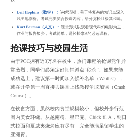
Leif Hopkins（数学）：
讲解清晰，善于将复杂的知识点深入
浅出地剖析。考试完美契合授课内容，给分宽松且极其和蔼。
Kurt Forman（人文）：
课堂形式以观看现代科幻电影为主，
作业与报告极少，考试简单，是轻松拿A的必选课程。
抢课技巧与校园生活
由于PCC拥有近3万名在校生，热门课程的抢课竞争异
常激烈，同学们必须定好闹钟蹲点“秒杀”。如果未能
成功选上，建议第一时间加入候补名单（Waitlist），
或在开学第一周直接去课堂上找教授争取加课（Crash
Course）。
在饮食方面，虽然校内食堂规模较小，但校外步行范
围内美食环绕。从越南粉、星巴克、Chick-fil-A，到日
式拉面和夏威夷烧烤应有尽有，完全能满足留学生的
亚洲胃。