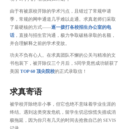
由于有被原校开除的学术污点，且错过了常规申请
季，常规的网申通道几乎难以走通。求真老师们采取
了最硬核的方式——
逐一拨打各校招生办公室的电
话
，直接与招生官沟通，极力争取破格录取的名额，
并合理解释之前的学术变故。
功夫不负有心人。在求真团队不懈的公关与精准的文
书包装下，被开除仅三个月后，S同学竟然成功斩获了
美国
TOP 60 顶尖院校
的正式录取信！
求真寄语
被学校开除绝非小事，但它也绝不意味着学业生涯的
终结。遇到这类突发危机，留学生切忌惊慌失措或消
极拖延，因为你只有几天的时间去抢救自己的 SEVIS
记录。