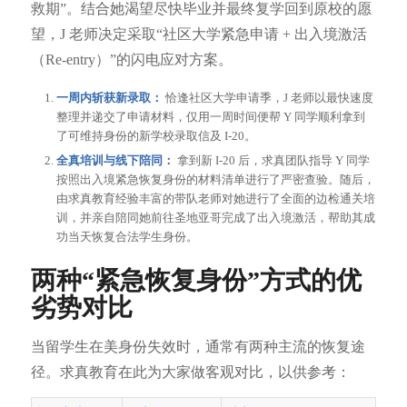
救期”。结合她渴望尽快毕业并最终复学回到原校的愿
望，J 老师决定采取“社区大学紧急申请 + 出入境激活
（Re-entry）”的闪电应对方案。
一周内斩获新录取：
恰逢社区大学申请季，J 老师以最快速度
整理并递交了申请材料，仅用一周时间便帮 Y 同学顺利拿到
了可维持身份的新学校录取信及 I-20。
全真培训与线下陪同：
拿到新 I-20 后，求真团队指导 Y 同学
按照出入境紧急恢复身份的材料清单进行了严密查验。随后，
由求真教育经验丰富的带队老师对她进行了全面的边检通关培
训，并亲自陪同她前往圣地亚哥完成了出入境激活，帮助其成
功当天恢复合法学生身份。
两种“紧急恢复身份”方式的优
劣势对比
当留学生在美身份失效时，通常有两种主流的恢复途
径。求真教育在此为大家做客观对比，以供参考：