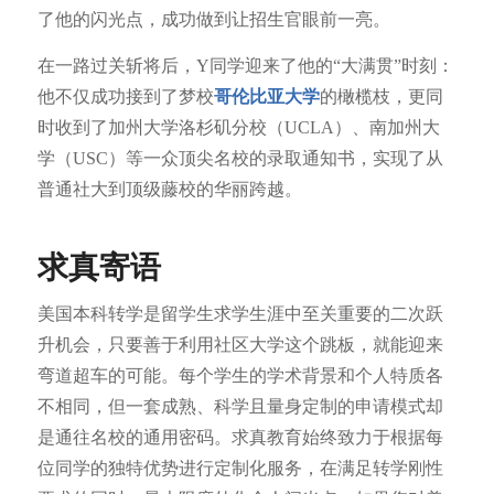
了他的闪光点，成功做到让招生官眼前一亮。
在一路过关斩将后，Y同学迎来了他的“大满贯”时刻：
他不仅成功接到了梦校
哥伦比亚大学
的橄榄枝，更同
时收到了加州大学洛杉矶分校（UCLA）、南加州大
学（USC）等一众顶尖名校的录取通知书，实现了从
普通社大到顶级藤校的华丽跨越。
求真寄语
美国本科转学是留学生求学生涯中至关重要的二次跃
升机会，只要善于利用社区大学这个跳板，就能迎来
弯道超车的可能。每个学生的学术背景和个人特质各
不相同，但一套成熟、科学且量身定制的申请模式却
是通往名校的通用密码。求真教育始终致力于根据每
位同学的独特优势进行定制化服务，在满足转学刚性