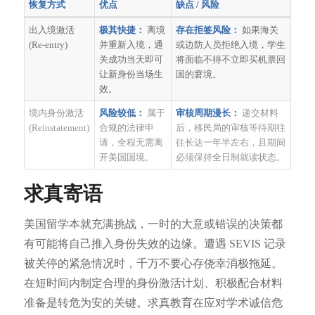
恢复方式
优点
缺点 / 风险
出入境激活
极其快捷：
离境
存在拒签风险：
如果海关
(Re-entry)
并重新入境，通
或边防人员拒绝入境，学生
关成功当天即可
将面临不得不立即买机票回
让新身份当场生
国的窘境。
效。
境内身份激活
风险较低：
属于
审核周期漫长：
递交材料
(Reinstatement)
合规的法律申
后，移民局的审核等待期往
请，全程无需离
往长达一年半左右，且期间
开美国国境。
必须保持全日制就读状态。
求真寄语
美国留学本就充满挑战，一时的大意或错误的决策都
有可能将自己推入身份失效的边缘。遭遇 SEVIS 记录
被关停的紧急情况时，千万不要心存侥幸消极拖延。
在短时间内制定合理的身份激活计划、积极配合材料
准备是转危为安的关键。求真教育在应对学术诚信危