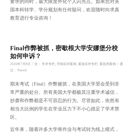
要求的同时，最大限度外化个人闪光点。如果您对美
国本科转学、学分规划有任何疑问，欢迎随时向求真
教育进行专业咨询！
Final作弊被抓，密歇根大学安娜堡分校
如何申诉？
/
/
2026年7月8日
在：
学术专栏
,
开除应对案例
,
紧急应对专栏
,
紧急类案例
通
过：
Patrick
期末考试（Final）作弊被抓，在美国大学里会受到非
常严重的处分。所有美国大学都极其注重学术诚信，
抄袭和作弊都是不可容忍的行为。尽管如此，依然有
相当大比例的学生在学业压力下不小心踏足了学术禁
区。
近年来，随着许多大学将作业与考试转为线上模式，