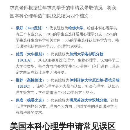
求真老师根据往年求真学子的申请及录取情况，将美
国本科心理学热门院校总结为四个档次：
极好（Top级别）：
代表院校为
哈佛大学
。哈佛本科心理学共
有三个专业分支：70%的学生会选择通用心理学分支；25%的
学生选择生命科学相关方向；5%的学生选择认知科学方向。核
心课程包括神经科学80、心理学1900等。
优秀（大牛级别）：
代表院校为
加州大学洛杉矶分校
（UCLA）
。UCLA主要开设心理学、生物心理学、认知科学三
大学位类型。每个方向均要求学生至少掌握7门入门课程，且选
定方向后在就读途中无法变更。
推荐（高性价比）：
代表院校为
伊利诺伊大学厄巴纳-香槟分校
（UIUC）
。该校心理学分为大脑与认知、社会心理学、认知心
理学等方向，学生需修满至少120学分方可毕业。
保底（稳妥之选）：
代表院校为
明尼苏达大学双城分校
。该校
心理学同样分为文、理两个大方向，均对学生的基础课程学习
有着严谨的要求。
美国本科心理学申请常见误区