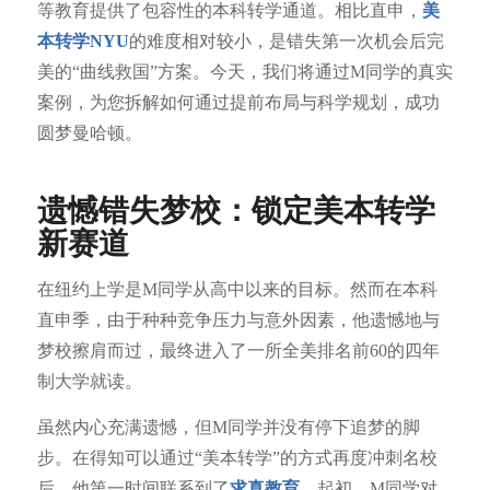
等教育提供了包容性的本科转学通道。相比直申，
美
本转学NYU
的难度相对较小，是错失第一次机会后完
美的“曲线救国”方案。今天，我们将通过M同学的真实
案例，为您拆解如何通过提前布局与科学规划，成功
圆梦曼哈顿。
遗憾错失梦校：锁定美本转学
新赛道
在纽约上学是M同学从高中以来的目标。然而在本科
直申季，由于种种竞争压力与意外因素，他遗憾地与
梦校擦肩而过，最终进入了一所全美排名前60的四年
制大学就读。
虽然内心充满遗憾，但M同学并没有停下追梦的脚
步。在得知可以通过“美本转学”的方式再度冲刺名校
后，他第一时间联系到了
求真教育
。起初，M同学对