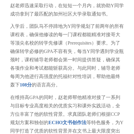
赵老师迅速采取行动，在短短一个月内，就协助Y同学
成功拿到了最匹配的加州社区大学录取通知书。
入学后，团队马不停蹄地为Y同学规划了前两年的所有
课程表，确保他修读的每一门课程都能精准对接哥大
等顶尖名校的转学先修课（Prerequisites）要求。为了
确保转学必修的GPA不容有失，每当Y同学遇到学业瓶
颈时，课程辅导老师都会第一时间提供答疑，确保其
各项作业和考试都能斩获高分。与此同时，辅导老师
每周为他进行高强度的托福针对性培训，帮助他最终
轰下
108分
的语言高分。
在维持高GPA的同时，赵老师帮他精准对接了一系列
与目标专业高度相关的优质实习和课外实践活动，全
方位丰富了他的软性背景。求真团队老师们根据CCP
规划方案和独创的
ECHO文书创作法
等特色服务，为Y
同学打造了优质的软性背景并在文书上最大限度突出