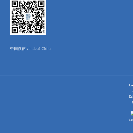
中国微信：indeed-China
Co
Ed
育
44