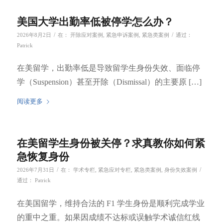
美国大学出勤率低被停学怎么办？
/
/
2026年8月2日
在：
开除应对案例
,
紧急申诉案例
,
紧急类案例
通过：
Patrick
在美留学，出勤率低是导致留学生身份失效、面临停
学（Suspension）甚至开除（Dismissal）的主要原 […]
阅读更多
在美留学生身份被关停？求真教你如何紧
急恢复身份
/
/
2026年7月31日
在：
学术专栏
,
紧急应对专栏
,
紧急类案例
,
身份失效案例
通过：
Patrick
在美国留学，维持合法的 F1 学生身份是顺利完成学业
的重中之重。如果因成绩不达标或误触学术诚信红线