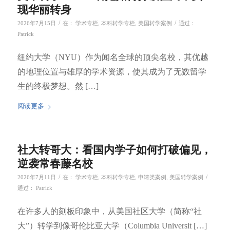
现华丽转身
/
/
2026年7月15日
在：
学术专栏
,
本科转学专栏
,
美国转学案例
通过：
Patrick
纽约大学（NYU）作为闻名全球的顶尖名校，其优越
的地理位置与雄厚的学术资源，使其成为了无数留学
生的终极梦想。然 […]
阅读更多
社大转哥大：看国内学子如何打破偏见，
逆袭常春藤名校
/
/
2026年7月11日
在：
学术专栏
,
本科转学专栏
,
申请类案例
,
美国转学案例
通过：
Patrick
在许多人的刻板印象中，从美国社区大学（简称“社
大”）转学到像哥伦比亚大学（Columbia Universit […]