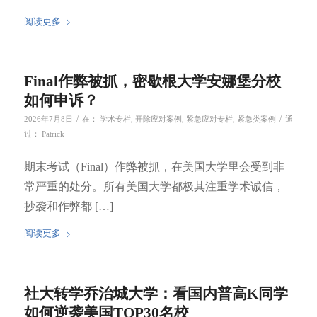
阅读更多
Final作弊被抓，密歇根大学安娜堡分校
如何申诉？
/
/
2026年7月8日
在：
学术专栏
,
开除应对案例
,
紧急应对专栏
,
紧急类案例
通
过：
Patrick
期末考试（Final）作弊被抓，在美国大学里会受到非
常严重的处分。所有美国大学都极其注重学术诚信，
抄袭和作弊都 […]
阅读更多
社大转学乔治城大学：看国内普高K同学
如何逆袭美国TOP30名校