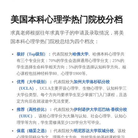
美国本科心理学热门院校分档
求真老师根据往年求真学子的申请及录取情况，将美
国本科心理学热门院校总结为四个档次：
极好（Top级别）：
代表院校为
哈佛大学
。哈佛本科心理学共
有三个专业分支：70%的学生会选择通用心理学分支；25%的
学生选择生命科学相关方向；5%的学生选择认知科学方向。核
心课程包括神经科学80、心理学1900等。
优秀（大牛级别）：
代表院校为
加州大学洛杉矶分校
（UCLA）
。UCLA主要开设心理学、生物心理学、认知科学三
大学位类型。每个方向均要求学生至少掌握7门入门课程，且选
定方向后在就读途中无法变更。
推荐（高性价比）：
代表院校为
伊利诺伊大学厄巴纳-香槟分校
（UIUC）
。该校心理学分为大脑与认知、社会心理学、认知心
理学等方向，学生需修满至少120学分方可毕业。
保底（稳妥之选）：
代表院校为
明尼苏达大学双城分校
。该校
心理学同样分为文、理两个大方向，均对学生的基础课程学习