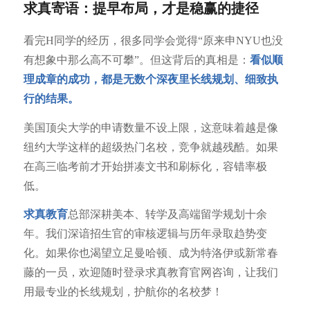
求真寄语：提早布局，才是稳赢的捷径
看完H同学的经历，很多同学会觉得“原来申NYU也没
有想象中那么高不可攀”。但这背后的真相是：
看似顺
理成章的成功，都是无数个深夜里长线规划、细致执
行的结果。
美国顶尖大学的申请数量不设上限，这意味着越是像
纽约大学这样的超级热门名校，竞争就越残酷。如果
在高三临考前才开始拼凑文书和刷标化，容错率极
低。
求真教育
总部深耕美本、转学及高端留学规划十余
年。我们深谙招生官的审核逻辑与历年录取趋势变
化。如果你也渴望立足曼哈顿、成为特洛伊或新常春
藤的一员，欢迎随时登录求真教育官网咨询，让我们
用最专业的长线规划，护航你的名校梦！