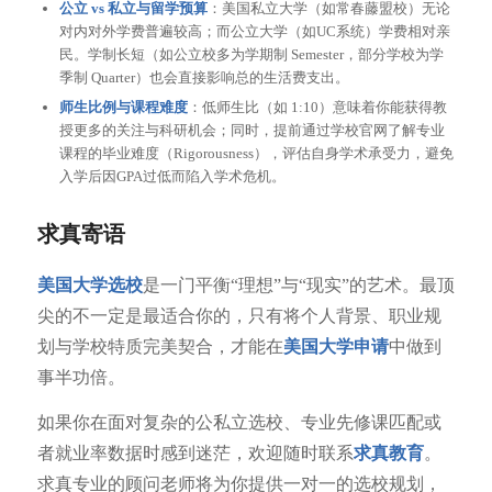
公立 vs 私立与留学预算
：美国私立大学（如常春藤盟校）无论
对内对外学费普遍较高；而公立大学（如UC系统）学费相对亲
民。学制长短（如公立校多为学期制 Semester，部分学校为学
季制 Quarter）也会直接影响总的生活费支出。
师生比例与课程难度
：低师生比（如 1:10）意味着你能获得教
授更多的关注与科研机会；同时，提前通过学校官网了解专业
课程的毕业难度（Rigorousness），评估自身学术承受力，避免
入学后因GPA过低而陷入学术危机。
求真寄语
美国大学选校
是一门平衡“理想”与“现实”的艺术。最顶
尖的不一定是最适合你的，只有将个人背景、职业规
划与学校特质完美契合，才能在
美国大学申请
中做到
事半功倍。
如果你在面对复杂的公私立选校、专业先修课匹配或
者就业率数据时感到迷茫，欢迎随时联系
求真教育
。
求真专业的顾问老师将为你提供一对一的选校规划，