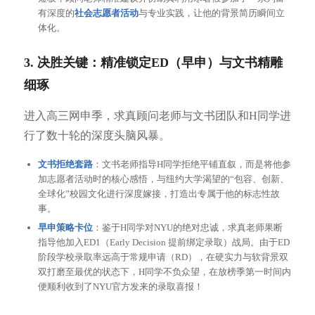
有深度的
社会志愿者活动
与专业实践，让他的背景简历瞬间立
体化。
3. 决胜关键：精准锁定ED（早申）与文书精雕
细琢
进入高三网申季，求真顾问老师与文书团队和H同学进
行了数十轮的深度头脑风暴。
文书拒绝套路
：文书老师指导H同学拒绝平铺直叙，而是将他参
加志愿者活动时的核心感悟，与纽约大学渴望的“包容、创新、
全球化”校园文化进行深度嫁接，打造出专属于他的标志性故
事。
早申策略卡位
：鉴于H同学对NYU的绝对忠诚，求真老师果断
指导他加入ED1（Early Decision 提前绑定录取）战局。由于ED
阶段学校录取率远高于常规申请（RD），在硬实力与软背景双
双打磨至最优的状态下，H同学不负众望，在放榜季第一时间内
便顺利收到了NYU官方发来的录取喜报！