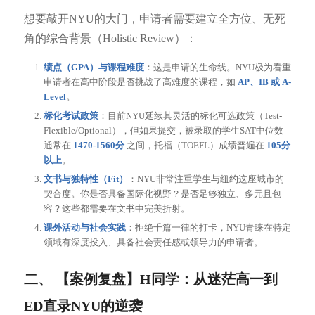
想要敲开NYU的大门，申请者需要建立全方位、无死
角的综合背景（Holistic Review）：
绩点（GPA）与课程难度
：这是申请的生命线。NYU极为看重
申请者在高中阶段是否挑战了高难度的课程，如
AP、IB 或 A-
Level
。
标化考试政策
：目前NYU延续其灵活的标化可选政策（Test-
Flexible/Optional），但如果提交，被录取的学生SAT中位数
通常在
1470-1560分
之间，托福（TOEFL）成绩普遍在
105分
以上
。
文书与独特性（Fit）
：NYU非常注重学生与纽约这座城市的
契合度。你是否具备国际化视野？是否足够独立、多元且包
容？这些都需要在文书中完美折射。
课外活动与社会实践
：拒绝千篇一律的打卡，NYU青睐在特定
领域有深度投入、具备社会责任感或领导力的申请者。
二、 【案例复盘】H同学：从迷茫高一到
ED直录NYU的逆袭