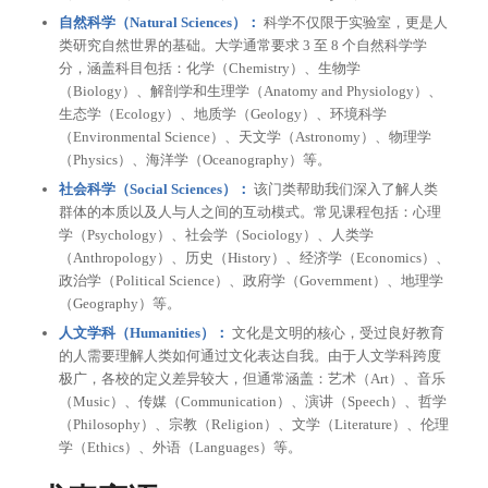
自然科学（Natural Sciences）：
科学不仅限于实验室，更是人
类研究自然世界的基础。大学通常要求 3 至 8 个自然科学学
分，涵盖科目包括：化学（Chemistry）、生物学
（Biology）、解剖学和生理学（Anatomy and Physiology）、
生态学（Ecology）、地质学（Geology）、环境科学
（Environmental Science）、天文学（Astronomy）、物理学
（Physics）、海洋学（Oceanography）等。
社会科学（Social Sciences）：
该门类帮助我们深入了解人类
群体的本质以及人与人之间的互动模式。常见课程包括：心理
学（Psychology）、社会学（Sociology）、人类学
（Anthropology）、历史（History）、经济学（Economics）、
政治学（Political Science）、政府学（Government）、地理学
（Geography）等。
人文学科（Humanities）：
文化是文明的核心，受过良好教育
的人需要理解人类如何通过文化表达自我。由于人文学科跨度
极广，各校的定义差异较大，但通常涵盖：艺术（Art）、音乐
（Music）、传媒（Communication）、演讲（Speech）、哲学
（Philosophy）、宗教（Religion）、文学（Literature）、伦理
学（Ethics）、外语（Languages）等。