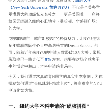
作为风靡全球的“新常春藤”盟校成员，
纽约大学
（New York University, 简称 NYU）
不仅是全美办学
规模最大的顶级私立名校之一，更是美国唯一一座将
校园无缝融入纽约心脏地带（曼哈顿、华盛顿广场）
的大学。
“校园即城市，城市即校园”的独特魅力，让NYU连续
多年蝉联国际生心目中高居榜首的Dream School。然
而，随着近年来NYU的申请人数屡破10万大关，常规
录取率已一路走低至
8%
左右。想要在这场全球尖子
生的博弈中胜出，本科申请绝非易事。
今天，我们通过求真教育H同学的真实申本案例，为你
揭秘如何通过“长线规划+精准卡位”，将高难度的NYU
申请化繁为简。
一、 纽约大学本科申请的“硬核拼图”