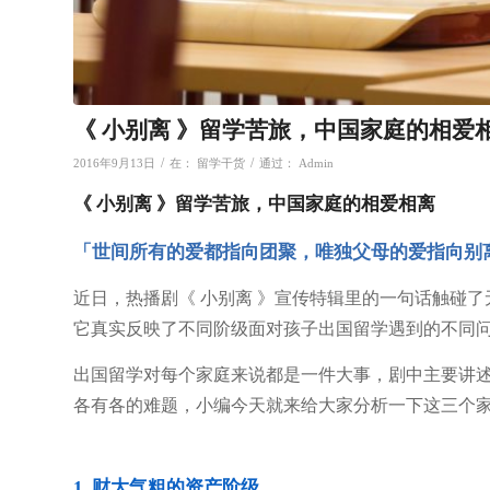
《 小别离 》留学苦旅，中国家庭的相爱
/
/
2016年9月13日
在：
留学干货
通过：
Admin
《 小别离 》留学苦旅，中国家庭的相爱相离
「世间所有的爱都指向团聚，唯独父母的爱指向别
近日，热播剧《 小别离 》宣传特辑里的一句话触碰了
它真实反映了不同阶级面对孩子出国留学遇到的不同
出国留学对每个家庭来说都是一件大事，剧中主要讲
各有各的难题，小编今天就来给大家分析一下这三个
1. 财大气粗的资产阶级