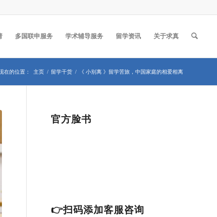
请
多国联申服务
学术辅导服务
留学资讯
关于求真
现在的位置：
主页
/
留学干货
/
《 小别离 》留学苦旅，中国家庭的相爱相离
官方脸书
👉扫码添加客服咨询