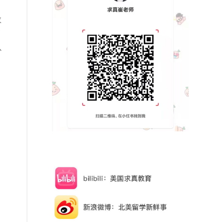
教
剧
以