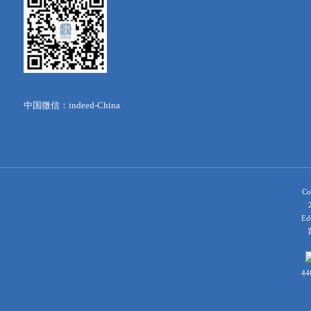
中国微信：indeed-China
Co
Ed
育
44