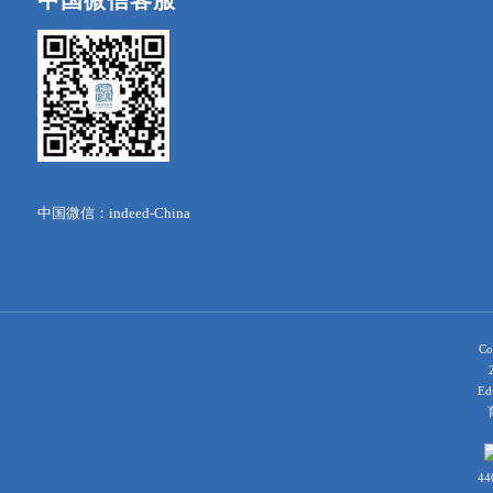
中国微信：indeed-China
Co
Ed
育
44