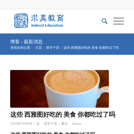
博客 - 最新消息
您现在的位置：
主页
/
留学干货
/
这些 西雅图好吃的 美食 你都吃过了吗
这些 西雅图好吃的 美食 你都吃过了吗
/
/
2016年10月6日
在：
留学干货
通过：
Admin