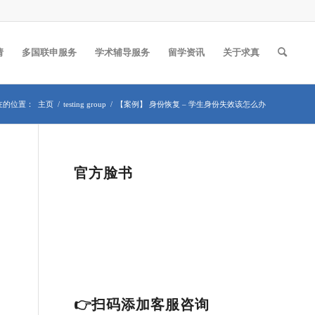
请
多国联申服务
学术辅导服务
留学资讯
关于求真
在的位置：
主页
/
testing group
/
【案例】 身份恢复 – 学生身份失效该怎么办
官方脸书
👉扫码添加客服咨询