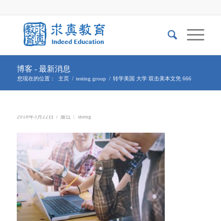
博客 - 最新消息
您现在的位置：
主页
/
testing group
/
转学美国 大学 双击美本文凭 666
/
2018年3月22日
通过：
sheng