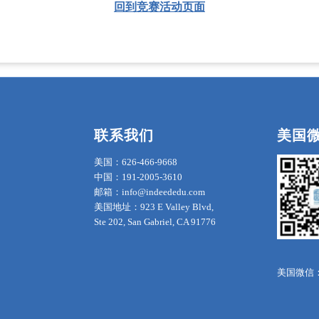
回到竞赛活动页面
联系我们
美国
美国：626-466-9668
中国：191-2005-3610
邮箱：info@indeededu.com
美国地址：923 E Valley Blvd,
Ste 202, San Gabriel, CA 91776
美国微信：in