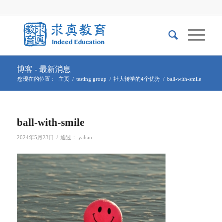
博客 - 最新消息
您现在的位置：
主页
/
testing group
/
社大转学的4个优势
/
ball-with-smile
ball-with-smile
/
2024年5月23日
通过：
yahan