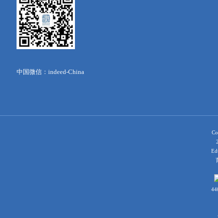
中国微信：indeed-China
Co
Ed
育
44