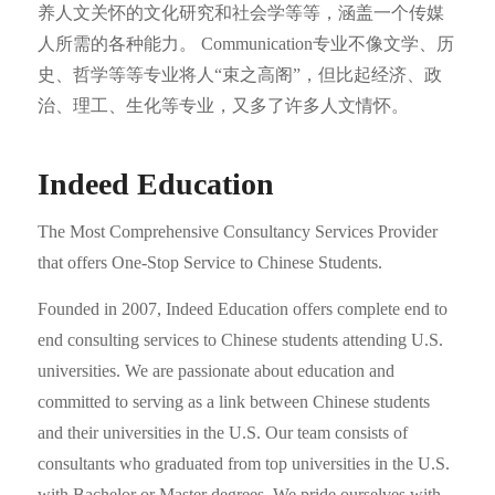
养人文关怀的文化研究和社会学等等，涵盖一个传媒
人所需的各种能力。 Communication专业不像文学、历
史、哲学等等专业将人“束之高阁”，但比起经济、政
治、理工、生化等专业，又多了许多人文情怀。
Indeed Education
The Most Comprehensive Consultancy Services Provider
that offers One-Stop Service to Chinese Students.
Founded in 2007, Indeed Education offers complete end to
end consulting services to Chinese students attending U.S.
universities. We are passionate about education and
committed to serving as a link between Chinese students
and their universities in the U.S. Our team consists of
consultants who graduated from top universities in the U.S.
with Bachelor or Master degrees. We pride ourselves with