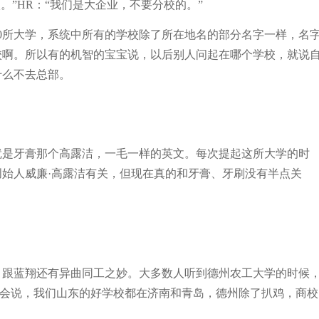
。”HR：“我们是大企业，不要分校的。”
0所大学，系统中所有的学校除了所在地名的部分名字一样，名
校啊。所以有的机智的宝宝说，以后别人问起在哪个学校，就说
什么不去总部。
就是牙膏那个高露洁，一毛一样的英文。每次提起这所大学的时
始人威廉·高露洁有关，但现在真的和牙膏、牙刷没有半点关
，跟蓝翔还有异曲同工之妙。大多数人听到德州农工大学的时候
友们会说，我们山东的好学校都在济南和青岛，德州除了扒鸡，商校