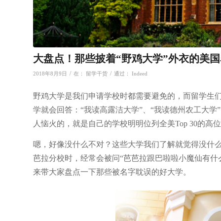
大盘点！那些披着“野鸡大学”外衣的美国
/
/
2018年8月9日
在：
留学干货
通过：
Indeed
野鸡大学是我们申请学校时都需要避免的，而留学生们
学就会回答：“我读高露洁大学”、“我读德州农工大学
人恼火的，就是自己的学校明明位列全美Top 30的
嗯，好像没什么不对？这些大学我们了解就觉得没什
芭拉分校时，经常会被问“芭芭拉跟巴啦啦小魔仙有什
来带大家盘点一下那些被名字耽误的好大学。