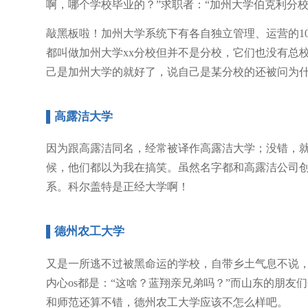
啊，哪个学校毕业的？”求职者：“加州大学伯克利分校
敲黑板啦！加州大学系统下有各自独立管理、运营的1
都叫做加州大学xx分校但并不是分校，它们也没有总
己是加州大学的就好了，说自己是某分校的还被问为
▌高露洁大学
因为跟高露洁同名，经常被译作高露洁大学；没错，
候，他们都以为我在搞笑。虽然名字都和高露洁公司创
系。科尔盖特是正经大学啊！
▌德州农工大学
又是一所逃不过被黑命运的学校，自带乡土气息不说
内心os都是：“这啥？蓝翔亲兄弟吗？”而山东的朋
和师范还算不错，德州农工大学应该不怎么样吧。