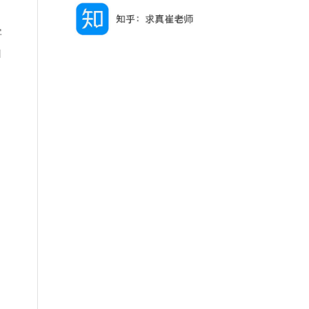
字
自
，