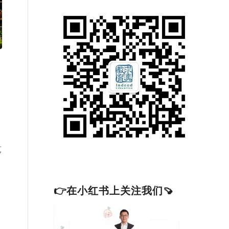
芭
👉在小红书上关注我们🍠