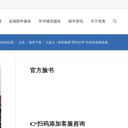
请
多国联申服务
学术辅导服务
留学资讯
关于求真
现在的位置：
主页
/
留学干货
/
大盘点！那些披着“野鸡大学”外衣的美国名校
官方脸书
👉扫码添加客服咨询