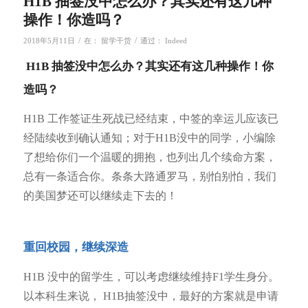
H1B 抽签没中怎么办？其实还有这几种
操作！你造吗？
/
/
2018年5月11日
在：
留学干货
通过：
Indeed
H1B 抽签没中怎么办？其实还有这几种操作！你
造吗？
H1B 工作签证生死战已经结束，中签的幸运儿应该已
经陆续收到确认通知；对于H1B没中的同学，小编除
了想给你们一个温暖的拥抱，也列出几个续命方案，
总有一条适合你。条条大路通罗马，别怕别怕，我们
的美国梦还可以继续走下去的！
重回校园，继续深造
H1B 没中的留学生，可以考虑继续维持F1学生身分。
以本科生来说， H1B抽签没中，最好的方案就是申请