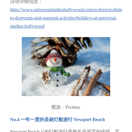
活动详细信息：
https://www.universalstudioshollywood.com/web/en/us/things-
to-do/events-and-seasonal-activities/holidays-at-universal-
studios-hollywood
图源：Pixabay
No.4
一年一度的圣诞灯船游行
Newport Beach
Newport Beach上的灯船游行是每年圣诞节的传统，至