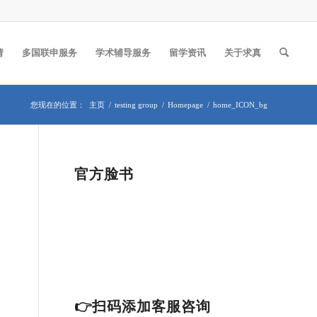
请
多国联申服务
学术辅导服务
留学资讯
关于求真
您现在的位置：
主页
/
testing group
/
Homepage
/
home_ICON_bg
官方脸书
👉扫码添加客服咨询