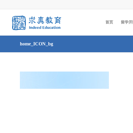
首页
留学开
home_ICON_bg