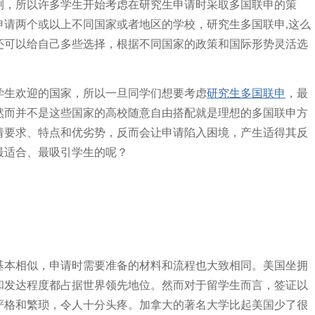
测，所以许多学生开始考虑在研究生申请时采取多国联申的策
申请两个或以上不同国家或者地区的学校，研究生多国联申,这么
还可以给自己多些选择，根据不同国家的政策和国际形势灵活选
学生欢迎的国家，所以一旦同学们想要考虑
研究生
多国联申
，最
然而并不是这些国家的高校随意自由搭配就是理想的多国联申方
请要求、特点和优劣势，反而会让申请陷入困境，产生适得其反
最适合、最吸引学生的呢？
基本相似，申请时需要准备的材料和流程也大致相同。美国坐拥
和发达程度都占据世界领先地位。然而对于留学生而言，签证以
严格和繁琐，令人十分头疼。加拿大的著名大学比起美国少了很