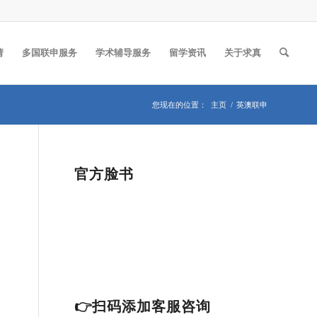
请
多国联申服务
学术辅导服务
留学资讯
关于求真
您现在的位置：
主页
/
英澳联申
官方脸书
👉扫码添加客服咨询