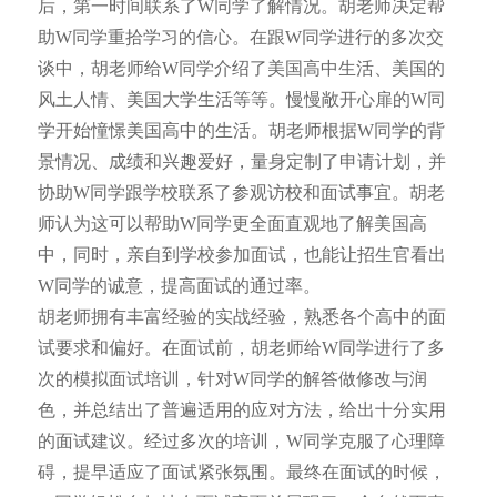
后，第一时间联系了W同学了解情况。胡老师决定帮
助W同学重拾学习的信心。在跟W同学进行的多次交
谈中，胡老师给W同学介绍了美国高中生活、美国的
风土人情、美国大学生活等等。慢慢敞开心扉的W同
学开始憧憬美国高中的生活。胡老师根据W同学的背
景情况、成绩和兴趣爱好，量身定制了申请计划，并
协助W同学跟学校联系了参观访校和面试事宜。胡老
师认为这可以帮助W同学更全面直观地了解美国高
中，同时，亲自到学校参加面试，也能让招生官看出
W同学的诚意，提高面试的通过率。
胡老师拥有丰富经验的实战经验，熟悉各个高中的面
试要求和偏好。在面试前，胡老师给W同学进行了多
次的模拟面试培训，针对W同学的解答做修改与润
色，并总结出了普遍适用的应对方法，给出十分实用
的面试建议。经过多次的培训，W同学克服了心理障
碍，提早适应了面试紧张氛围。最终在面试的时候，