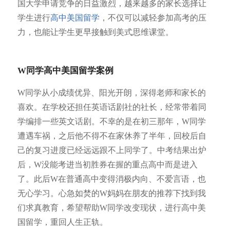
国大学申请竞争的日益激烈，越来越多的家长选择让
学生进行
高中美国留学
，不仅可以减轻参加高考的压
力，也能让学生更早接触到美式思维课堂。
W同学高中美国留学案例
W同学从小成绩优异、阳光开朗，深得老师和家长的
喜欢。在学校还担任英语话剧社的社长，经常带着同
学编排一些英文话剧。不幸的是在初三那年，W同学
遭遇车祸，之后他不得不在家休养了半年，回校后自
己的复习进度已经远远跟不上同学了。中考结果出炉
后，W没能考进当初胜券在握的重点高中而是进入
了。此后W在普通高中变得消极内向、不爱言语，也
无心学习。心急如焚的W妈妈在朋友的推荐下找到我
们求真教育，希望帮助W同学改变现状，进行高中美
国留学，重回人生正轨。