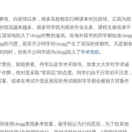
事情。自疫情以来，很多高校都实行网课来对抗疫情。正因为授
作弊的情况越来越多。很多同学因为期末作业太多、课程太难或者不
深地陷入了chegg作弊的漩涡。在海外留学的同学都知道cheg
gg的习惯，甚至不少同学对chegg产生了深深的依赖性。凡是都
利的同时，也有不少同学因为
chegg陷入了
学术危机
。
术警告、留校察看、停学以及学术开除等。加拿大大学对学术诚
作弊，绝对是采取“零容忍”的态度。同学们由于日常的不注意
答案、或者在考试中违反相应的考试细则等等都会被校方背叛作
间使用chegg查阅参考答案，被学校认为行径恶劣，为了给其他