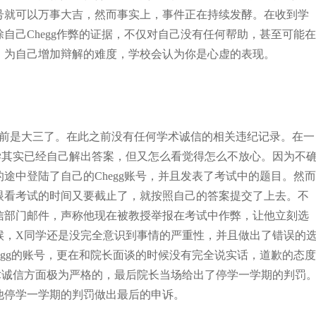
号就可以万事大吉，然而事实上，事件正在持续发酵。在收到学
自己Chegg作弊的证据，不仅对自己没有任何帮助，甚至可能在
，为自己增加辩解的难度，学校会认为你是心虚的表现。
目前是大三了。在此之前没有任何学术诚信的相关违纪记录。在一
学其实已经自己解出答案，但又怎么看觉得怎么不放心。因为不
途中登陆了自己的Chegg账号，并且发表了考试中的题目。然而
，眼看考试的时间又要截止了，就按照自己的答案提交了上去。不
信部门邮件，声称他现在被教授举报在考试中作弊，让他立刻选
候，X同学还是没完全意识到事情的严重性，并且做出了错误的
egg的账号，更在和院长面谈的时候没有完全说实话，道歉的态度
术诚信方面极为严格的，最后院长当场给出了停学一学期的判罚
他停学一学期的判罚做出最后的申诉。