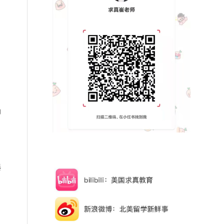
确
选
。