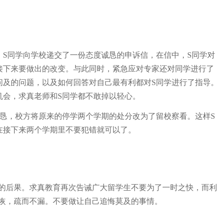
，S同学向学校递交了一份态度诚恳的申诉信，在信中，S同学对
接下来要做出的改变。与此同时，紧急应对专家还对同学进行了
问及的问题，以及如何回答对自己最有利都对S同学进行了指导。
机会，求真老师和S同学都不敢掉以轻心。
诚恳，校方将原来的停学两个学期的处分改为了留校察看。这样S
在接下来两个学期里不要犯错就可以了。
沉重的后果。求真教育再次告诫广大留学生不要为了一时之快，而利
网恢恢，疏而不漏。不要做让自己追悔莫及的事情。