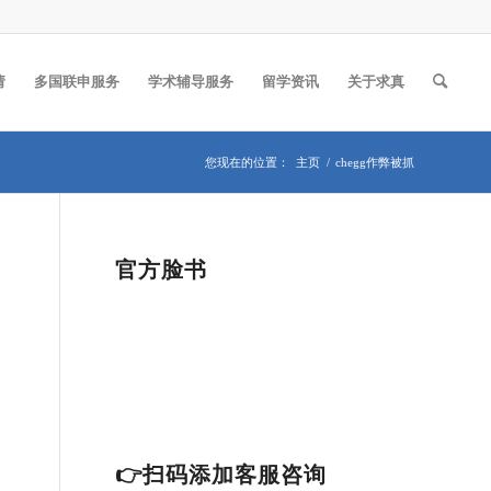
请
多国联申服务
学术辅导服务
留学资讯
关于求真
您现在的位置：
主页
/
chegg作弊被抓
官方脸书
👉扫码添加客服咨询