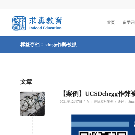
首页
留学开
标签存档： chegg作弊被抓
文章
【案例】UCSDchegg
/
/
2021年12月7日
在：
开除应对案例
通过：
Sing