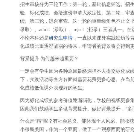
招生审核分为三轮工作：第一轮，基础信息筛选。招生
验、标化成绩。会给这份申请大致定性。第二轮，审
绩。第三轮，综合审查。这一轮的重量级角色不止文书，还有b
录取）、admit（录取）、reject（拒录）三者其一。
不论本科还是
研究生申请
，一直以来课外实践经历等
化成绩比重逐渐减弱的将来，申请者的背景将会得到
背景提升 为何越来越重要？
一定会有学生因为各种原因最终选择不去提交标化成
下，实践活动等各方各面就需要花费更多心思。在当
化成绩低但课外表现好的学生。
因为标化成绩的参考价值逐渐弱化，学校的视线更多
因此我们鼓励学生多做背景提升、做好背景提升，”多
什么是“精”呢？有社会意义、能体现个人风采、能收
小移民美国，作为一个亚裔，做了一个观察西裔的研