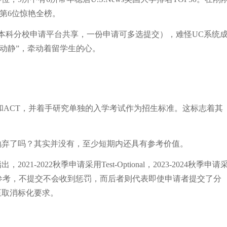
和第6位惊艳全榜。
本科分校申请平台共享，一份申请可多选提交），难怪UC系统
大动静”，牵动着留学生的心。
和ACT，并着手研究单独的入学考试作为招生标准。这标志着其
抛弃了吗？其实并没有，至少短期内还具有参考价值。
2022秋季申请采用Test-Optional，2023-2024秋季申请
招生处参考，不提交不会收到惩罚，而后者则代表即使申请者提交了分
至取消标化要求。