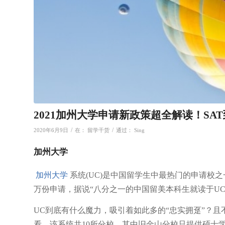
2021加州大学申请新政策超全解读！SA
/
/
2020年6月9日
在：
留学干货
通过：
Sing
加州大学
加州大学
系统(UC)是中国留学生中最热门的申请校之
万份申请，据说“八分之一的中国留美本科生就读于UC
UC到底有什么魔力，吸引着如此多的“忠实拥趸”？
看。该系统共10所分校，其中旧金山分校只提供硕士学位，