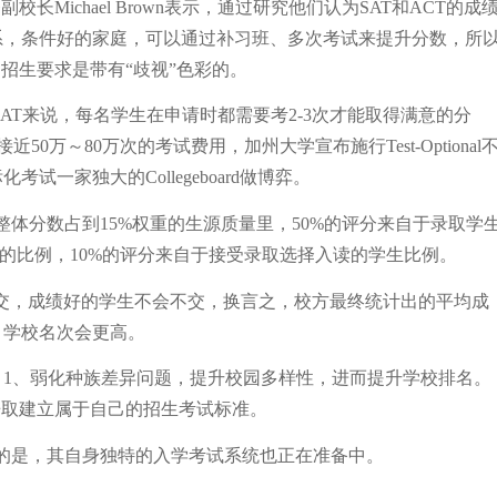
务副校长Michael Brown表示，通过研究他们认为SAT和ACT的成
系，条件好的家庭，可以通过补习班、多次考试来提升分数，所
的招生要求是带有“歧视”色彩的。
以SAT来说，每名学生在申请时都需要考2-3次才能取得满意的分
接近50万～80万次的考试费用，加州大学宣布施行Test-Optional
一家独大的Collegeboard做博弈。
整体分数占到15%权重的生源质量里，50%的评分来自于录取学
中毕业生的比例，10%的评分来自于接受录取选择入读的学生比例。
选择不提交，成绩好的学生不会不交，换言之，校方最终统计出的平均成
，学校名次会更高。
1、弱化种族差异问题，提升校园多样性，进而提升学校排名。
语权，争取建立属于自己的招生考试标准。
的是，其自身独特的入学考试系统也正在准备中。