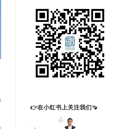
8
👉在小红书上关注我们🍠
刚