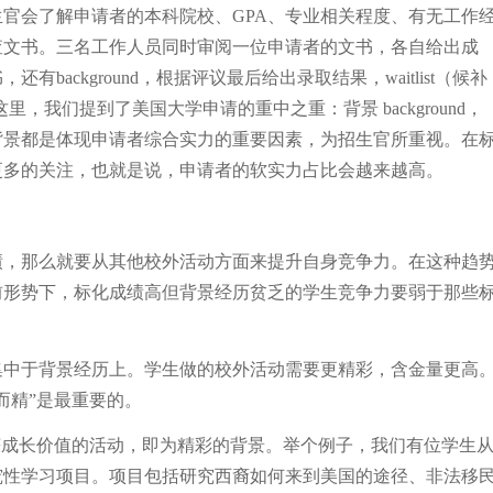
官会了解申请者的本科院校、GPA、专业相关程度、有无工作
查文书。三名工作人员同时审阅一位申请者的文书，各自给出成
ackground，根据评议最后给出录取结果，waitlist（候补
在这里，我们提到了美国大学申请的重中之重：背景 background，
背景都是体现申请者综合实力的重要因素，为招生官所重视。在
更多的关注，也就是说，申请者的软实力占比会越来越高。
绩，那么就要从其他校外活动方面来提升自身竞争力。在这种趋
前形势下，标化成绩高但背景经历贫乏的学生竞争力要弱于那些
集中于背景经历上。学生做的校外活动需要更精彩，含金量更高
而精”是最重要的。
获成长价值的活动，即为精彩的背景。举个例子，我们有位学生
究性学习项目。项目包括研究西裔如何来到美国的途径、非法移