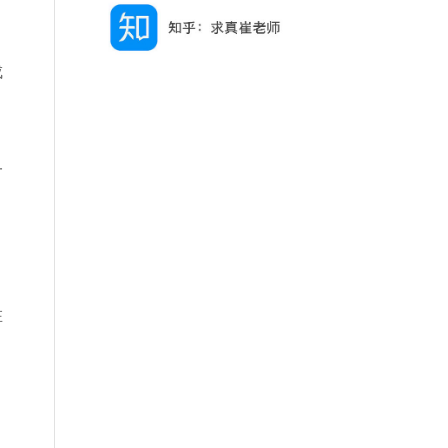
成
一
在