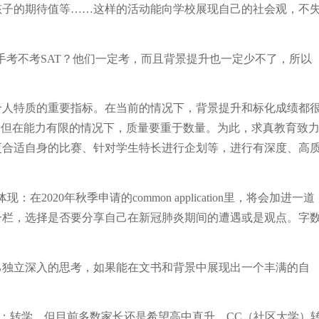
孩子的期待值等……这样的活动能向学校展现自己的社会观，不
的竞争对手考不考SAT？他们一定考，而且背景提升也一定少不了，所以
个人特质的重要指标。在当前的情况下，背景提升和标化成绩都
，但在能力有限的情况下，质量要重于数量。为此，求真教育致
更合适自身的比赛、针对学生特长进行企划等，进行有深度、高
020年秋季申请的common application里，将会加进一道
一栏，选择是否要分享自己在新冠肺炎期间的遭遇或是观点。字
己独立深入的思考，如果能在文书和背景中展现出一个丰满的自
 B：转学。但目前多数家长还是希望高中直升，CC（社区大学）