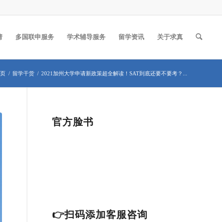
请
多国联申服务
学术辅导服务
留学资讯
关于求真
页
/
留学干货
/
2021加州大学申请新政策超全解读！SAT到底还要不要考？...
官方脸书
👉扫码添加客服咨询