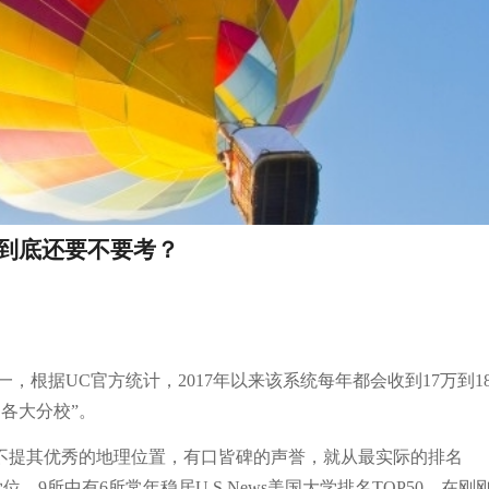
T到底还要不要考？
一，根据UC官方统计，2017年以来该系统每年都会收到17万到1
各大分校”。
且不提其优秀的地理位置，有口皆碑的声誉，就从最实际的排名
9所中有6所常年稳居U.S.News美国大学排名TOP50。在刚