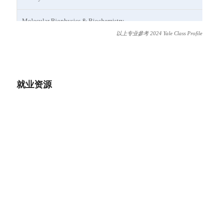
Molecular Biophysics & Biochemistry
以上专业參考 2024 Yale Class Profile
Molecular, Cellular, & Developmental Biology
Neuroscience
就业资源
Political Science
Psychology