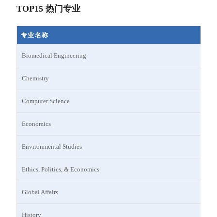
TOP15 热门专业
专业名称
专业名称
Biomedical Engineering
Chemistry
Computer Science
Economics
Environmental Studies
Ethics, Politics, & Economics
Global Affairs
History