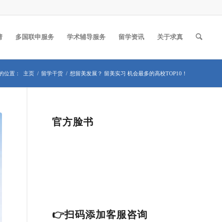
请
多国联申服务
学术辅导服务
留学资讯
关于求真
的位置：
主页
/
留学干货
/
想留美发展？ 留美实习 机会最多的高校TOP10！
官方脸书
👉扫码添加客服咨询