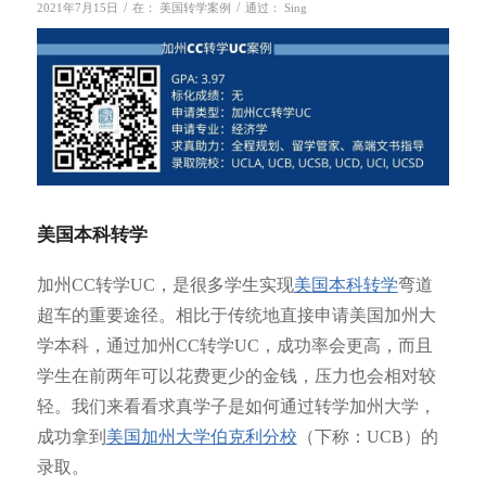
/
/
2021年7月15日
在：
美国转学案例
通过：
Sing
美国本科转学
加州CC转学UC，是很多学生实现
美国本科转学
弯道
超车的重要途径。相比于传统地直接申请美国加州大
学本科，通过加州CC转学UC，成功率会更高，而且
学生在前两年可以花费更少的金钱，压力也会相对较
轻。我们来看看求真学子是如何通过转学加州大学，
成功拿到
美国加州大学伯克利分校
（下称：UCB）的
录取。