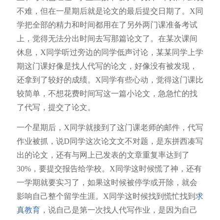
不难，但在一星期后就是论文的最后提交日期了。X同
学把全部的精力和时间都用在了另外两门课准备考试
上，觉得无法分出时间去写那篇论文了。在某次课间
休息，X同学听过旁边的同学低声讨论，某某同学上学
期这门课好像是找人代写的论文，好像没有被发现，
还拿到了较好的成绩。X同学有些心动，觉得这门课比
较简单，不想花费时间写这一篇小论文，急急忙的找
了代写，提交了论文。
一个星期后，X同学就接到了这门课老师的邮件，代写
作业被抓，说D同学这次论文文不对题，是东拼西凑写
出的论文，还有与网上已发表的文章重复率达到了
30%，要提交报告给学校。X同学这时候慌了神，还有
一学期就要实习了，如果这时候被停学或开除，就会
影响自己整个留学生涯。X同学这时候找到慌忙找到
求
真教育
，说自己是第一次找人代写作业，是因为自己