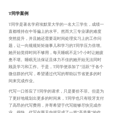
T同学案例
T同学是著名学府埃默里大学的一名大三学生，成绩一
直都维持在中等偏上的水平。然而大三专业课的难度
突然提升，并且她还需要花时间处理实习上的工作问
题，让一向规规矩矩做事儿和学习的T同学压力倍增。
她开始觉得时间不够用，每天睡眠不足5个小时让她疲
惫不堪。睡眠无法保证且体力不佳的她开始无法同时
顾及学习和工作。于是，T同学便添加了“活跃”于各个
微信群的代写，希望通过代写的帮助以节省更多的时
间来完成作业。
代写一口答应了T同学的请求，只是要价不菲。但是为
了更好地规划出更多的时间来，T同学也只有咬牙支付
了高昂的代写费用，并寄希望于代写能够尽快完成作
业。很快，代写在两天内就完成了一篇“高质量”的作