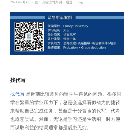
/
/
2021年7月4日
在：
开除应对案例
通过：
Sing
找代写
找代写
是近期比较常见的留学生遇见的问题。很多同
学在繁重的学业压力下，总是会选择看似省力的捷径
来帮助自己完成任务，甚至是十分冒险的代写、代考
也愿意尝试。然而，无论是学习还是生活图一时方便
而谋取利益的结局通常都是后患无穷。