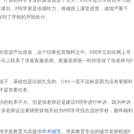
。计算机科学专业的课业难度十分大，P同学进入学校后学习就
课后，P同学更是倍感吃力，很难跟上课堂进度，成绩严重下
，收到了学校的开除处分。
的宽进严出政策，这个结果也算预料之中。P同学立刻在网上寻
马上联系了求真客服老师。客服老师第一时间安排了张老师与P
孩子，基础也是比较扎实的。GPA一直不达标是因为没有掌握科
才是首要任务。
成功的机率不大。但是张老师还是建议P同学进行申诉，因为申诉
张老师这边紧锣密鼓地开始为P同学寻找合适的学校，最终顺利
择求真教育为其提供
学术辅导
。求真教育专业的辅导老师根据P