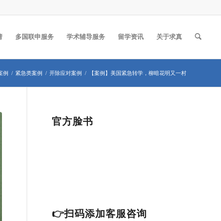
请
多国联申服务
学术辅导服务
留学资讯
关于求真
案例
/
紧急类案例
/
开除应对案例
/
【案例】美国紧急转学，柳暗花明又一村
官方脸书
👉扫码添加客服咨询