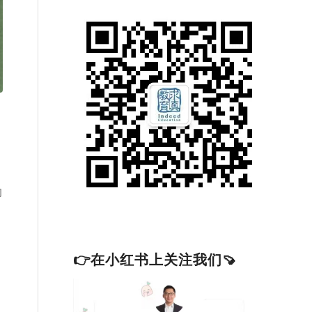
的
、
👉在小红书上关注我们🍠