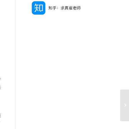
学
适
项
了