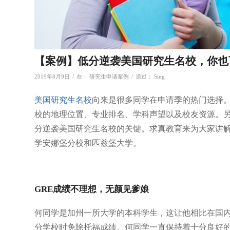
【案例】低分逆袭美国研究生名校，你也
/
/
2019年8月9日
在：
研究生申请案例
通过：
Sing
美国研究生名校
向来是很多同学在申请季的热门选择
校的地理位置、专业排名、学科声望以及校友资源。
分逆袭美国研究生名校的关键。求真教育来为大家讲
学安娜堡分校和匹兹堡大学。
GRE成绩不理想，无颜见爹娘
何同学是加州一所大学的本科学生，这让他相比在国
分学校时免除托福成绩。何同学一直保持着十分良好的学