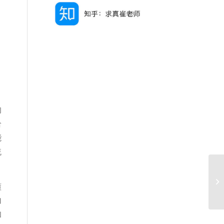
的
给
能
梳
懂
加
和