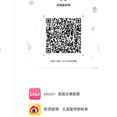
爸
，
，
了