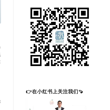
学
低
大
👉在小红书上关注我们🍠
部