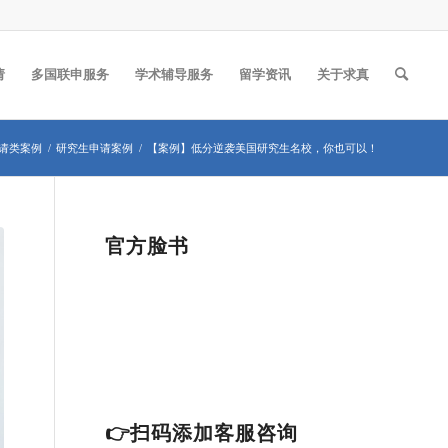
请
多国联申服务
学术辅导服务
留学资讯
关于求真
请类案例
/
研究生申请案例
/
【案例】低分逆袭美国研究生名校，你也可以！
官方脸书
👉扫码添加客服咨询