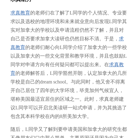
求
真教育
的老师们在了解了L同学的个人情况、专业要
求以及选校的地理环境和未来就业意向后发现L同学其
实对加拿大的学校以及申请流程仍然不了解，并且对
自己是否要求加拿大读研也仍然目标不清。于是，
求
真教育
的老师们耐心向L同学介绍了加拿大的一些学校
以及加拿大的一些文化背景和教学环境，并且也鼓励L
同学对申请方向有任何疑问都可以提出来。在
求真教
育
的老师解答后，L同学豁然开朗，认定加拿大的几所
学校是自己的dream school。与此同时，他又舍不得离
开自己居住了四年的大学环境，毕竟加州气候宜人，
堪称美国最适宜居住的区域之一。此时，求真老师建
议L同学可以开启北美读研一站式申请，并为其挑选了
包含其本科学校在内的8所美加大学。
随后，L同学又了解到要申请美国和加拿大的研究生都
不像朋友们口中那么简单，主要原因还是因为自己本