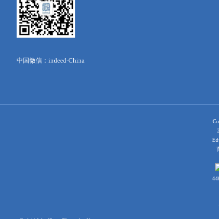
中国微信：indeed-China
Co
Ed
育
44