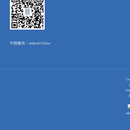
中国微信：indeed-China
Co
Ed
育
44