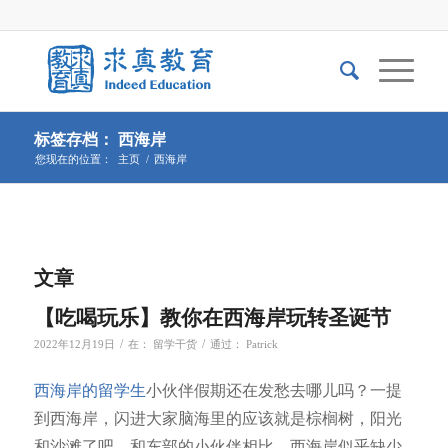
标签存档： 西海岸
您现在的位置：
主页
/
西海岸
文章
【吃喝玩乐】教你在西海岸玩转圣诞节
/
/
2022年12月19日
在：
留学干货
通过：
Patrick
西海岸的留学生
小伙伴假期还在发愁去哪儿吗？一提
到西海岸，闪进大家脑海里的应该就是棕榈树，阳光
和沙滩了吧。和东部的小伙伴相比，西海岸似乎缺少