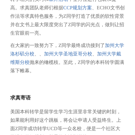
高。求真团队老师们根据
CCP规划方案
、ECHO文书创
作法等求真特色服务，为Z同学打造了优质的软性背景
并在文书上最大限度突出了Z同学的闪光点，做到让招
生官眼前一亮。
在大家的一致努力下，Z同学最终成功接到了
加州大学
洛杉矶分校
、、
加州大学圣地亚哥分校
、
加州大学戴
维斯分校
抛来的橄榄枝。至此，Z同学的本科转学圆满
落下帷幕。
求真寄语
美国本科转学是留学生学习生涯里非常关键的时刻，
如果能利用好这个跳板，将会让申请人受益终生。上
面Z同学成功转学UCD等一众名校，便是一个社区大