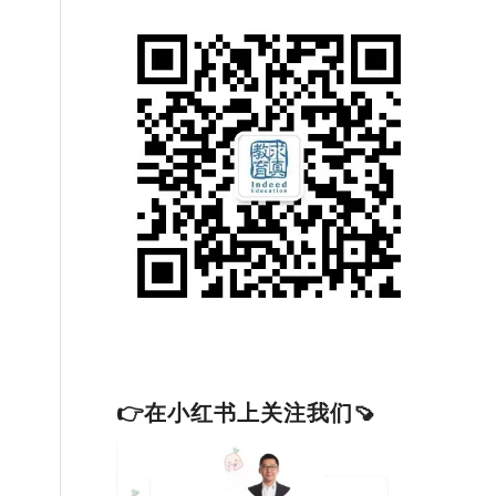
因
👉在小红书上关注我们🍠