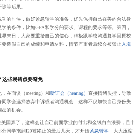
开除等后果。
成功的时候，做好紧急转学的准备，优先保持自己在美的合法身
复学的条件，比如GPA和学分的要求、课程的要求等等。第四，
世界末日，大家要重拾自己的信心，积极跟学校沟通复学回原校
不要造假自己的成绩和申请材料，情节严重者后续会被禁止
入境
on怎么办？这些易错点要避免
在面谈（meeting）和
听证会（hearing）
直接情绪失控，导致
分同学会选择放弃申诉或者沟通机会，这样不仅加快自己身份失
翻盘的机会。
在美国算了，这样会让自己前面学业的付出和金钱白白浪费，且
分同学拖到I20被终止的最后几天，才开始
紧急转学
，大大压缩