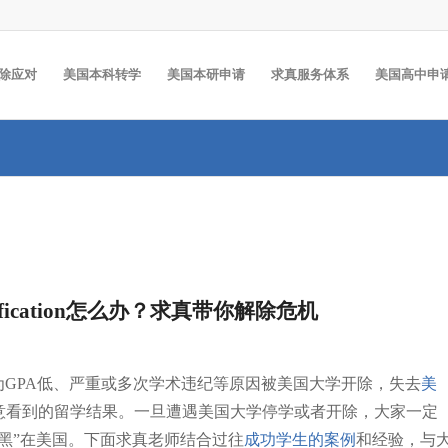
除应对
美国本科转学
美国本研申请
求真服务体系
美国高中申
ualification怎么办？求真带你解除危机
为GPA低、严重或多次学术违纪等原因被美国大学开除，失去
美
意看到的留学结果。一旦遭遇美国大学停学或者开除，大家一定
黑”在美国。下面求真老师结合过往
成功学生的案例
和经验，与