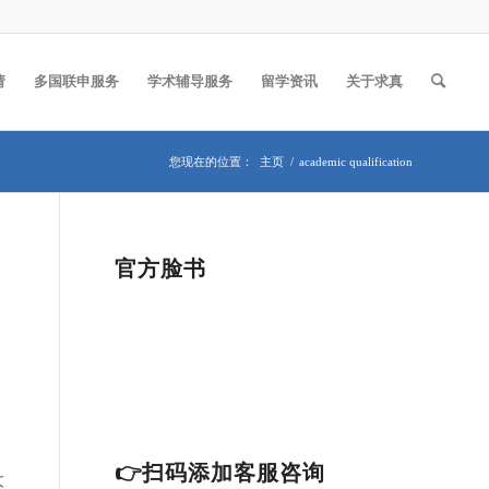
请
多国联申服务
学术辅导服务
留学资讯
关于求真
您现在的位置：
主页
/
academic qualification
官方脸书
👉扫码添加客服咨询
大