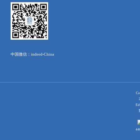
中国微信：indeed-China
Co
Ed
育
44