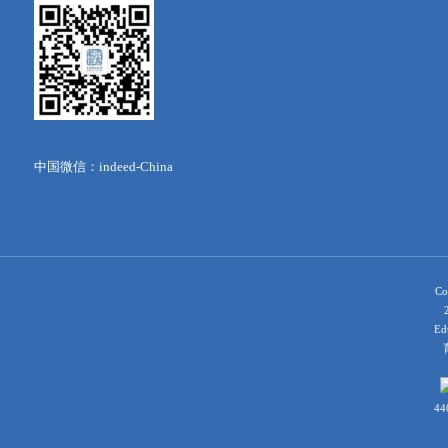
中国微信：indeed-China
Co
Ed
育
44