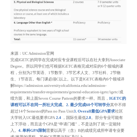
来源：UC Admission官网
完成IGETC的同学在完成对应专业课程后可以在社大拿到Associate
Degree。所以同学们也可根据IGETC表格完成对应的6个领域的课
程，分别为2节英语、1节数学、3节艺术人文、3节社科、2节物
生、1节语言。每门课必须C以上。以下是IGETC表格内6个领域详
解https://admission.universityofcalifornia.edu/admission-
requirements/transfer-requirements/general-education-igetc/igetc/成
绩方面，和上面Seven Course Pattern的要求一样。而且，
IGETC的
课程可以不在同一所社大完成
。
2. 最少完成60个可转学分
其中不得
超过14个Semester的Pass no Pass Unit
3. Overall最低GPA要求
社区
大学转入UC最低要求GPA
2.4
，国际生最低
2.8
。部分专业可能有
上下浮动，而且这个GPA是“申请门槛”，不是达到了就一定能转
入。
4. 单科GPA限制
需要以高于（含）B的成绩完成所申请专业要
求/推荐的课程。其他GE需要达到C及以上。