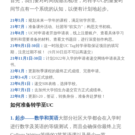
首先，我们要对时间线做出梳理，对转学UC的重要时
间节点有一个系统的认知，以便有计划地起步。
21年5月：
规划未来一学年的课程，满足转学所需。
21年7月：
准备课外活动、社团等“软实力”；构思文书初稿。
21年8月：
UC对申请者开放申请表，线上注册账户、查看具体学习
资料和需要准备的材料。查看文书题目，进行深度创作构思。
21年9月1日-30日：
这一时段是UC Tag转学录取保证项目的填写
期，注意过期不候！（9月30日后不可以再递交）
21年11月1日-30日：
计划2022年入学的申请者递交网络申请表及文
书。
22年1月：
更新秋季课程的最终正式成绩、完善申请。
22年3-4月：
UC正式放榜。
22年6月1日：
递交SIR表格，选择学校。
22年7月1日：
去加州大学招生办递交官方正式成绩单。
22年8月：
更新I-20，签证，转换身份，准备奔赴梦校！
如何准备转学至UC
1. 起步——数学和英语
大部分社区大学都会在入学时
进行数学及英语的等级测试，而且会确保你最终上完
College Writing等级的2节英语课以及最少一节