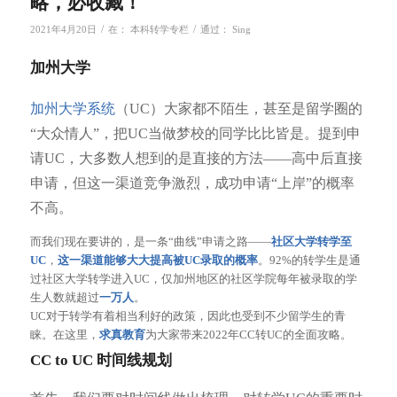
略，必收藏！
/
/
2021年4月20日
在：
本科转学专栏
通过：
Sing
加州大学
加州大学系统
（UC）大家都不陌生，甚至是留学圈的
“大众情人”，把UC当做梦校的同学比比皆是。提到申
请UC，大多数人想到的是直接的方法——高中后直接
申请，但这一渠道竞争激烈，成功申请“上岸”的概率
不高。
而我们现在要讲的，是一条“曲线”申请之路——
社区大学转学至
UC
，
这一渠道
能够大大提高被UC录取的概率
。92%的转学生是通
过社区大学转学进入UC，仅加州地区的社区学院每年被录取的学
生人数就超过
一万人
。
UC对于转学有着相当利好的政策，因此也受到不少留学生的青
睐。在这里，
求真教育
为大家带来2022年CC转UC的全面攻略。
CC to UC 时间线规划