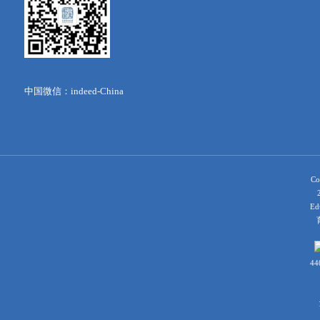
中国微信：indeed-China
Co
Ed
育
44