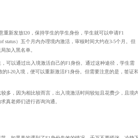
学校愿意重新发放I20，保持学生的学生身份，学生就可以申请F1
ut of status）五个月内办理境内激活，审核时间大约在3-5个月。但
境局加入黑名单。
生，可以通过出入境激活自己的F1身份。通过这种途径，学生需
的I-20入境，便可以重新激活F1身份。但需要注意的是，签证
比较多，因为相比较而言，出入境激活时间较短且花费少，且境
的求真老师们进行咨询沟通。
范。如果真的遇到了F1身份失效的情况，千万不要慌张，冷静