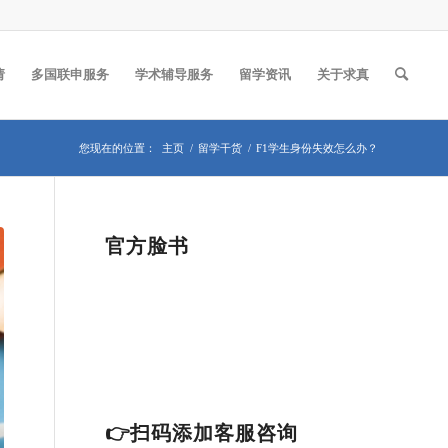
请
多国联申服务
学术辅导服务
留学资讯
关于求真
您现在的位置：
主页
/
留学干货
/
F1学生身份失效怎么办？
官方脸书
👉扫码添加客服咨询