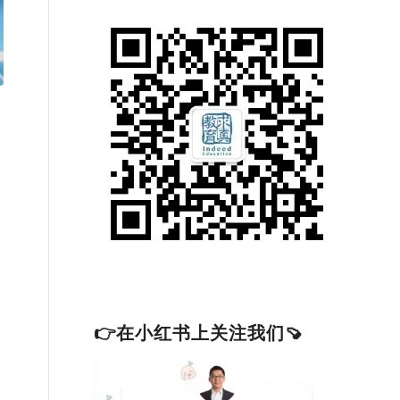
、
👉在小红书上关注我们🍠