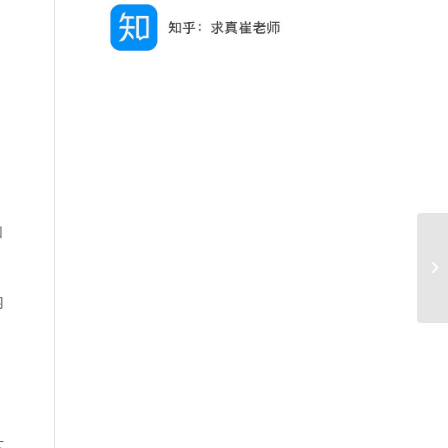
和
内
下