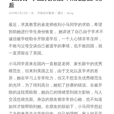
后
/
/
2018年1月13日
在：
开除应对案例
通过：
sheng
最近，求真教育的崔老师收到小马同学的求助，希望
协助她进行学生身份恢复 。她讲述了自己由于学术不
诚信被学校勒令开除退学后，一个人心情非常压抑，
不敢与父母交谈自己被退学的事情，也不敢回国，就
一直滞留在了美国。
小马同学原来在国内一直都是老师、家长眼中的优秀
模范生，但来到美国之后，由于文化以及学术的差
异，她在学习上非常吃力，但又不想丢失优秀模范生
的光环，为了得到高分，她犯了抄袭的错误。在被开
除的这段黑暗期，她自己的情绪受到很大影响，与人
交流也很负面。身边的朋友都非常担心她，也不知道
如何才能帮助到她。在朋友的鼓励下，小马同学想起
了当初来美念大学的目的、自己的理想。家人好不容