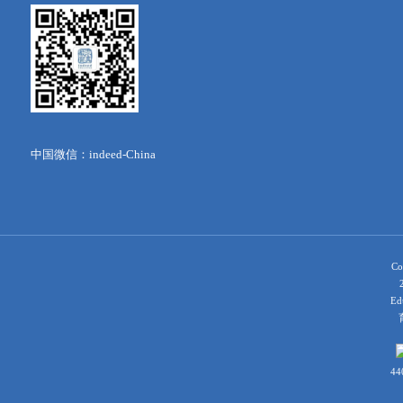
中国微信：indeed-China
Co
Ed
育
44