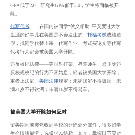
GPA低于2.0，研究生GPA低于3.0，学生将面临被开
除。
代写代考
——在国内被同学“仗义相助”平安度过大学
生涯的好事儿在美国是不会发生的。
托福考试
成绩造
假，找同学代替上课、代写作业、考试买论文等代写
代考行为都会被美国大学开除。
违反校纪法律——美国对打架、辱骂师生、恐吓等违
反校规校纪的行为不容姑息，轻者被美国大学开除，
重者上法庭。
美国法律
规定：未满18岁不得吸烟；未
满21岁不得饮酒；未满16岁不得驾车。
被
美国大学开除
如何应对
留美期间若突然收到学校的开除处分邮件，很多留学
生会情绪崩溃，选择坐以待毙。其实，掌握以下应对