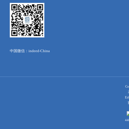
中国微信：indeed-China
Co
Ed
育
44