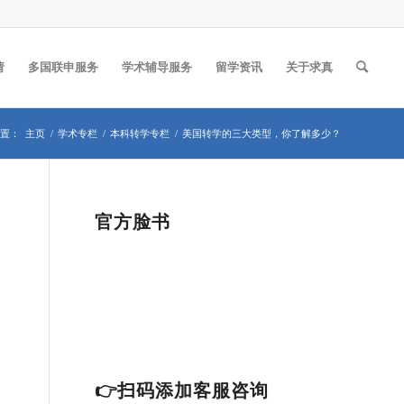
请
多国联申服务
学术辅导服务
留学资讯
关于求真
置：
主页
/
学术专栏
/
本科转学专栏
/
美国转学的三大类型，你了解多少？
官方脸书
👉扫码添加客服咨询