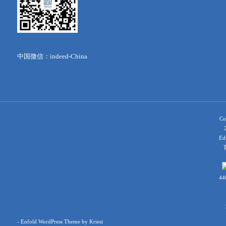
中国微信：indeed-China
Co
Ed
育
44
-
Enfold WordPress Theme by Kriesi