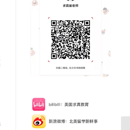
。
次
严
等