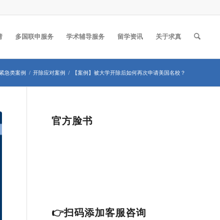
请
多国联申服务
学术辅导服务
留学资讯
关于求真
紧急类案例
/
开除应对案例
/
【案例】被大学开除后如何再次申请美国名校？
官方脸书
👉扫码添加客服咨询