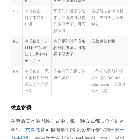
知：2月
常规申请录取率高
EA
申请截止：11
可提前知道录取结
需提前准备申请材
月结果通知：
果，申请时可以提
料、成绩等，竞争
12月
交多所大学，可巧
激烈
妙保底
RD
申请截止：1
有充足的时间准备
录取通知较晚
月1日结果通
标准化考试，可选
知：3月中旬
择多所大学
至
4月1日
RA
申请截止：无
准备时间充足，选
一些排名靠前的学
固定日期结果
择性多样
校不提供Rolling
通知：无固定
Admission，录取时
日期
间不固定
求真寄语
在申请美本的四种方式中，每一种方式都适合不同的
学生。
求真教育
可根据学生的情况进行专业的一
对
一
申请规划
，保证学生在申请过程中顺利、放心。希望