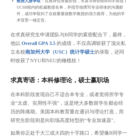
教授人脉争取
：在推荐信准备阶段，求真导师协助B同学筛选了
UCSB校内的权威教授名单，并指导他撰写专业得体的沟通邮
件，成功争取到了在校重量级数学教授的强力推荐，为他的学
术背景一锤定音。
在求真研究生申请团队与B同学的紧密配合下，最终，
他以
Overall GPA 3.5
的成绩，不仅高调斩获了顶尖私
立名校
南加州大学（USC）统计学硕士
的录取，还同
时收获了NYU和NEU的橄榄枝！
求真寄语：本科修理论，硕士赢职场
在本科阶段发现自己不适合本专业，或者觉得所学专
业“太虚、实用性不强”，这是绝大多数留学生都会经
历的阵痛期。美国本科教育重在通识与理论打底，而
研究生阶段则是向职场高度转型的“专业加速器”。
如果你正处于大三或大四的十字路口，希望像B同学一