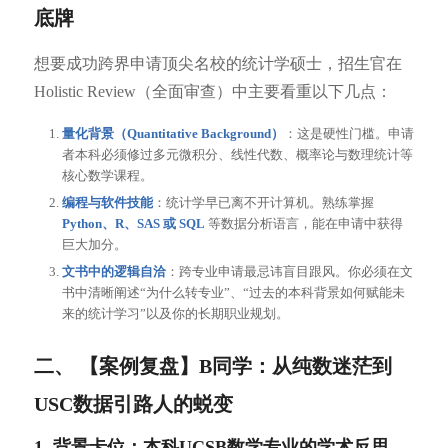
底牌
想要成功跨界申请顶尖名校的统计学硕士，招生官在
Holistic Review（全面审查）中主要看重以下几点：
量化背景（Quantitative Background）
：这是硬性门槛。申请
者本科必须修过多元微积分、线性代数、概率论与数理统计等
核心数学课程。
编程与软件技能
：统计学早已离不开计算机。熟练掌握
Python、R、SAS 或 SQL
等数据分析语言，能在申请中获得
巨大加分。
文书中的逻辑自洽
：跨专业申请最忌讳盲目跟风。你必须在文
书中清晰阐述“为什么转专业”、“过去的本科背景如何赋能未
来的统计学习”以及你的长期职业规划。
二、 【案例复盘】B同学：从纯数迷茫到
USC数据引路人的蜕变
1. 背景卡位：本科UCSB数学专业的学术反思