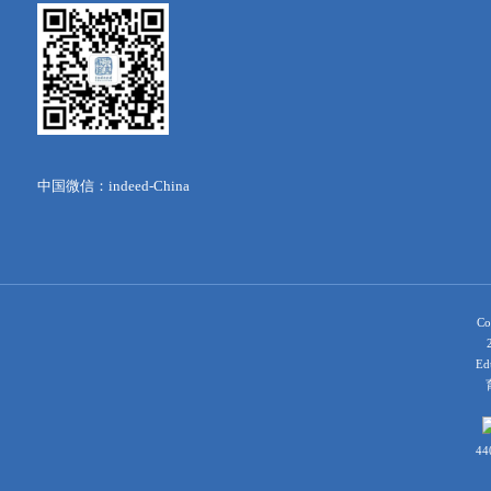
中国微信：indeed-China
Co
Ed
育
44