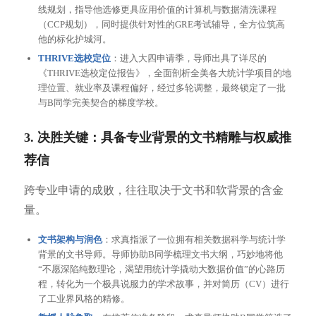
线规划，指导他选修更具应用价值的计算机与数据清洗课程
（CCP规划），同时提供针对性的GRE考试辅导，全方位筑高
他的标化护城河。
THRIVE选校定位
：进入大四申请季，导师出具了详尽的
《THRIVE选校定位报告》，全面剖析全美各大统计学项目的地
理位置、就业率及课程偏好，经过多轮调整，最终锁定了一批
与B同学完美契合的梯度学校。
3. 决胜关键：具备专业背景的文书精雕与权威推
荐信
跨专业申请的成败，往往取决于文书和软背景的含金
量。
文书架构与润色
：求真指派了一位拥有相关数据科学与统计学
背景的文书导师。导师协助B同学梳理文书大纲，巧妙地将他
“不愿深陷纯数理论，渴望用统计学撬动大数据价值”的心路历
程，转化为一个极具说服力的学术故事，并对简历（CV）进行
了工业界风格的精修。